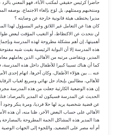
حاضرا كرئيس حقيقي لمكتب الآباء، فهو المعني بالرد على
ومنتخبهم وممثلهم، بل لوَح بإلغاء الاجتماع، بوصفه 
مديرا يختطف هيئة قانونية خارجة عن وصايته ؟
كان هذا عن التعامل غير اللائق وغير المسؤول لهذا ال
لن نتحدث عن الاكتظاظ، أو التغيب المؤقت لبعض طواقم
أهميتها، إن أهم مشكلة مطروحة لهذه المدرسة وبإجماع 
هذه المدرسة إلا أن البوابة الرئيسية بقيت شبه مفتوحة 
المدير، ويتقاضى مرتبه من الأهالي، الذين يعاملهم مع
كما أن هناك تسيبا كبيرا للأطفال داخل هذه المدرسة، 
عنه … بين هؤلاء الأطفال، وكان آخرها، اتهام إحدى الأ
للأهالي، مطالبين بإيجاد حل نهائي وسريع لغياب الرقاب
إن هذه الوضعية الكارثية جعلت من هذه المدرسة مجرد 
الحديث عن المدرسة فسيكون له المدير بالمرصاد: فت
عن قضية شخصية يريد لها حلا فرديا، ومرة ينكر وجود 
الأهالي على حساب البعض الآخر، ظنا منه، أن هذه الأس
هذا المدير هذه المشاكل الجمة المطروحة بالمصارحة وال
أم أنه مصر على التصعيد، واللجوء إلى الجهات الوصية 