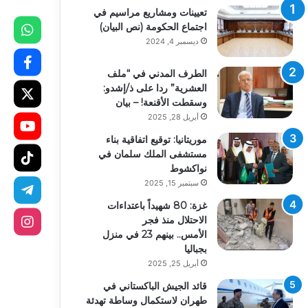
تعيينات ومشاريع مراسيم في
اجتماع الحكومة (نص البيان)
ديسمبر 4, 2024
الطرف المدني في “ملف
العشرية” ردا على ذ/إشدو:
وسقطت الأقنعة! – بيان
أبريل 28, 2025
موريتانيا: توقيع اتفاقية بناء
مستشفى الملك سلمان في
نواكشوط
سبتمبر 15, 2025
غزة: 80 شهيداً باعتداءات
الاحتلال منذ فجر
الأمس.. بينهم 23 في منزل
بجباليا
أبريل 25, 2025
قائد الجيش الباكستاني في
طهران لاستكمال وساطة تهدئة