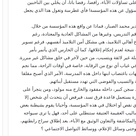
 تساؤلات الآباء، رافضا، رفضا باتا، أن يخَلي بين الناخبين
المسؤول عن هذه المؤسسة! فأي غطرسة وتغول هذا الذي يجعل
مدير محمد الصبار، فماذا عن واقع هذه المؤسسة من خلال.
 التدريس، وغيرها من المشاكل العادية والمعتادة، رغم
أهالي التلاميذ، هي مشكل أمن التلاميذ أنفسهم، فرغم تسوير
نتيجة لعدم إحكام إغلاقها، كما أن الحارس الذي يأتمر بأمر
املة غير لائقة ويتسبب، من حين لآخر في خلق مشاكل غير مبررة.
في غياب أي نوع من الرقابة، خاصة في أوقات الراحة، مما نجم
مهات باغتصاب ابنها داخل هذه المدرسة، الأمر الذي أصبح مقلقا
ة والتسيب والفوضى التي تهدد مستقبل أبنائهم.
سجن كبير، داخله مفقود والخارج منه مولود، ومن يتجرأ على
ارة يستعمل قاعدة فرق تسد، فيرفض أن يتحدث أي شخص إلا
أي نقص أو اختلال في هذه المؤسسة، وأحيانا يقوم بشيطنة بعض
اليب العقيمة العتيقة ستنطلي على أحد، فهل يا ترى سيواجه
مكاشفة والتعاون الوثيق مع الآباء، بعد إطلاق سراح رابطتهم،
وحتى وسائل الإعلام، ووسائط التواصل الاجتماعي ؟