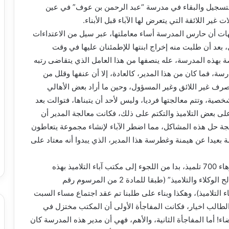
 التسجيل والبقاء في مدرسة “عبد الرحمن بن عوف” في عين
ير اللائقة التي يتعرض لها الآباء قبل الأبناء.
مهات أن حارس المدرسة أساء معاملتها، عبر سيل من الاعتداءات
، بعد أن طلبت منه إخراج ابنتها للإطمئنان عليها في وقت
ة بهذه المدرسة، عله ينصفها من هذا العامل الذي يتقاضى رتبه
سة، فما كان من هذا المدير، كالعادة، إلا أن عنفها وقلل من
رف غير اللائق وغير المسؤول، وحين ما أراد بعض الأهالي
ية، وتتم معالجتها فرديا، وليس لأحد أن يتبناها، فتوالت بعد
لى بعض التلاميذ والتكتم على ذلك، فكانت معالجة المدير أن
الجة حل هذه المشاكل، مما اضطر الآباء لإنشاء مجموعة يتعاطون
بعيدا عن هيمنة وغطرسة هذا المدير، الذي يبدوا أنه معتاد على
في وضعية كهذه لم يجد وكلاء التلاميذ، والبالغ عددهم زهاء 700 تلميذ، بدا من اللجوء إلى مكتب آباء التلاميذ بهذه
المدرسة، بصفته هيئة منتخبة من طرفهم “لضمان مصالح الوكلاء والتلاميذ” (طبقا للمادة 2 من المرسوم رقم
ات آباء التلاميذ)، وهكذا وبناء على طلبنا تم عقد اجتماع مساء السبت
الطالب اخيار، فكانت المفاجأة الأولى أن المكتب مختزل في
 أما المفاجأة الثانية، والأهم، فهي أن مدير هذه المدرسة كان