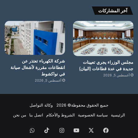
آخر المشاركات
شركة الكهرباء تعتذر عن
مجلس الوزراء يجري تعيينات
انقطاعات مقررة لأشغال صيانة
جديدة في عدة قطاعات (البيان)
في نواكشوط
أغسطس 5, 2026
أغسطس 5, 2026
جميع الحقوق محفوظة© 2026 وكالة التواصل
الرئيسية
سياسة الخصوصية
الشروط والأحكام
اتصل بنا
من نحن
فيسبوك
X
يوتيوب
انستقرام
‫TikTok
واتساب