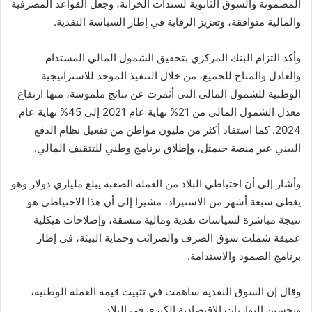
المضمونة والسوق الثانوية لسندات الخزانة، وجعل القواعد المصرفية
والمالية متوافقة، وتعزيز الرقابة في إطار السياسة النقدية.
وأكد التزام البنك المركزي بتحقيق الشمول المالي المستدام
والعادل والمتاح للجميع، من خلال التنفيذ الموحد للاستراتيجية
الوطنية للشمول المالي التي أثمرت عن نتائج ملموسة، منها ارتفاع
معدل الشمول المالي من 21% نهاية عام 2021 إلى 45% نهاية عام
2024. كما استفاد أكثر من مليون مواطن من تفعيل نظام الدفع
البيني عبر منصة جيمتل، وإطلاق برنامج وطني للتثقيف المالي.
وأشار إلى أن احتياطي البلاد من العملة الصعبة يبلغ ملياري دولار وهو
يغطي سبعة أشهر من الاستيراد، مشيرا إلى أن هذا الاحتياطي هو
نتيجة مباشرة لسياسات نقدية ومالية منسقة، وإصلاحات هيكلية
عميقة شملت سوق الصرف والضرائب وحماية البيئة، في إطار
برنامج الصمود والاستدامة.
وقال إن السوق النقدية ساهمت في تثبيت قيمة العملة الوطنية،
وتحسين التوازنات الاقتصادية الكبرى في البلاد.