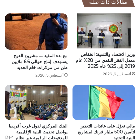
مقالات ذات صلة
وزير الاقتصاد والتنمية: انخفاض
مع بدء التنفيذ …. مشروع العوج
معدل الفقر النقدي من 28% عام
يستهدف إنتاج حوالي 6.6 ملايين
2019 إلى 25% عام 2025
طن من مركزات خام الحديد
أغسطس 6, 2026
أغسطس 5, 2026
مالي تعوّل على عائدات التعدين
البنك المركزي لدول غرب أفريقيا
لتأمين 500 مليار فرنك لمشاريع
يواصل تحديث البنية الإقليمية
البنية التحتية
للمدفوعات الرقمية عبر نظام “PI-