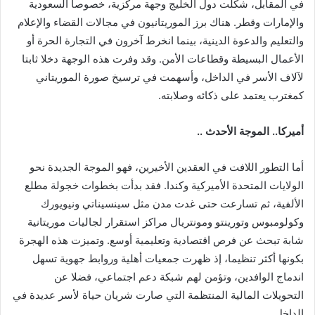
في المقابل، شكلت دول الخليج وجهة مركزية، خصوصا السعودية
والإمارات وقطر. هناك برز الموريتانيون في مجالات القضاء والإعلام
والتعليم والدعوة الدينية، بينما انخرط آخرون في التجارة الحرة أو
الأعمال البسيطة وقطاعات الأمن. وقد وفرت هذه الوجهة دخلا ثابتا
لآلاف الأسر في الداخل، وأسهمت في ترسيخ صورة الموريتاني
كمغترب يعتمد على ذكائه وصلابته.
أميركا.. الموجة الأحدث ..
أما التطور اللافت في العقدين الأخيرين، فهو الموجة الجديدة نحو
الولايات المتحدة الأميركية وكندا. فقد بدأت بخطوات خجولة مطلع
الألفية، ثم تسارعت حتى غدت مدن مثل سينسيناتي ونيويورك
وكولومبوس وتورينتو ومونتريال مراكز استقرار لجاليات موريتانية
شابة تبحث عن فرص اقتصادية وتعليمية أوسع. وتميزت هذه الهجرة
بكونها أكثر تنظيما، إذ ظهرت جمعيات أهلية وروابط جهوية تسهل
اندماج الوافدين، وتؤمن لهم شبكة دعم اجتماعي، فضلا عن
التحويلات المالية المنتظمة التي صارت شريان حياة لأسر عديدة في
الداخل.