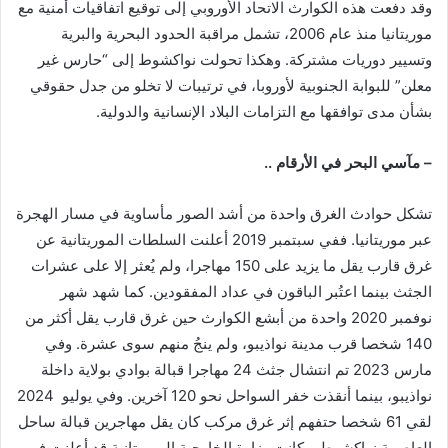
وقد دفعت هذه الكوارث الاتحاد الأوروبي إلى توقيع اتفاقيات أمنية مع
موريتانيا منذ عام 2006، تشمل مراقبة الحدود البحرية والبرية
وتسيير دوريات مشتركة. وهكذا تحولت نواكشوط إلى “حارس غير
معلن” للبوابة الجنوبية لأوروبا، في ترتيبات لا تخلو من جدل حقوقي
بشأن مدى توافقها مع التزامات البلاد الإنسانية والدولية.
– مآسي البحر في الأرقام ..
تشكل حوادث الغرق واحدة من أشد الصور مأساوية في مسار الهجرة
عبر موريتانيا. ففي سبتمبر 2019 أعلنت السلطات الموريتانية عن
غرق قارب يقل ما يزيد على 150 مهاجرا، ولم يُعثر إلا على عشرات
الجثث بينما اعتُبر الباقون في عداد المفقودين. كما شهد شهر
نوفمبر 2020 واحدة من أبشع الكوارث حين غرق قارب يقل أكثر من
140 شخصا قرب مدينة نواذيبو، ولم ينجُ منهم سوى عشرة. وفي
مارس 2023 تم انتشال جثث 24 مهاجرا قبالة بوادي بولاية داخلة
نواذيبو، بينما أنقذت خفر السواحل نحو 120 آخرين. وفي يوليو 2024
لقي 61 شخصا حتفهم إثر غرق مركب كان يقل مهاجرين قبالة ساحل
العاصمة نواكشوط. وكانت وزارة الخارجية الموريتانية قد أعلنت في