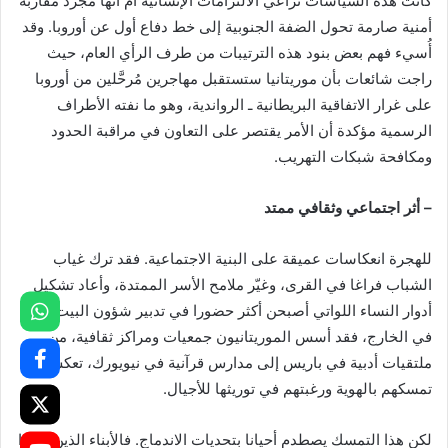
كانت هذه السياسات تراعي الالتزامات الإنسانية أم أنها مجرد مقاربة
أمنية صارمة تحول الضفة الجنوبية إلى خط دفاع أول عن أوروبا. وقد
أُسيء فهم بعض بنود هذه الترتيبات من طرف الرأي العام، حيث
راجت شائعات بأن موريتانيا ستستقبل مهاجرين مُرحَّلين من أوروبا
على غرار الاتفاقية البريطانية ـ الرواندية، وهو ما نفته الأطراف
الرسمية مؤكدة أن الأمر يقتصر على التعاون في مراقبة الحدود
ومكافحة شبكات التهريب.
– أثر اجتماعي وثقافي ممتد
للهجرة انعكاسات عميقة على البنية الاجتماعية. فقد ترك غياب
الشباب فراغا في القرى، وغيّر ملامح الأسر الممتدة، وأعاد تشكيل
أدوار النساء اللواتي أصبحن أكثر حضورا في تدبير شؤون البيت. أما
في الخارج، فقد أسس الموريتانيون جمعيات ومراكز ثقافية، من
ملتقيات أدبية في باريس إلى مدارس قرآنية في نيويورك، تعكس
تمسكهم بالهوية ورغبتهم في توريثها للأجيال.
لكن هذا التمسك يصطدم أحيانا بتحديات الاندماج. فالأبناء الذين وُلدوا