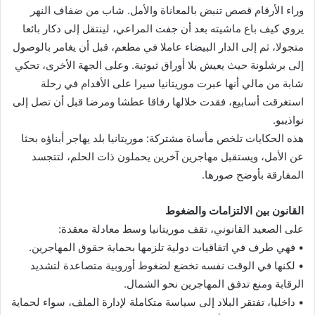
وراء الأرقام قصص تنبض بالمعاناة والأمل. شاب من ضفاف النهر
يروي كيف باع ماشيته بعد أن جفت المراعي، لينتقل إلى دكار بائعا
متجولا، ثم إلى الدار البيضاء عاملا في مطعم، قبل أن يغامر بالوصول
إلى برشلونة حيث يعيش بلا أوراق ثبوتية. وعلى الجهة الأخرى، تحكي
شابة من مالي أنها عبرت موريتانيا سيرا على الأقدام في رحلة
استغرقت أسابيع، فقدت خلالها رفاقا عطشا ومرضا قبل أن تصل إلى
نواذيبو.
هذه الحكايات تلخص مأساة مشتركة: موريتانيا بلد يهاجر أبناؤه بحثا
عن الأمل، ويستقبل مهاجرين آخرين يحملون ذات الحلم، لتتجسد
المفارقة بأوضح صورها.
القانون بين الالتزامات والضغوط
على الصعيد القانوني، تقف موريتانيا وسط معادلة معقدة:
• فهي طرف في اتفاقيات دولية تلزمها بحماية حقوق المهاجرين.
• لكنها في الوقت نفسه تخضع لضغوط أوروبية متصاعدة لتشديد
الرقابة ومنع تدفق المهاجرين نحو الشمال.
• داخليا، تفتقر البلاد إلى سياسة متكاملة لإدارة الملف، سواء لحماية