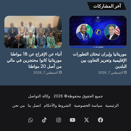
آخر المشاركات
موريتانيا وإيران تبحثان التطورات
أنباء عن الإفراج عن 18 مواطنا
الإقليمية وتعزيز التعاون بين
موريتانيا كانوا محتجزين في مالي
البلدين
من أصل 20 مواطنا
أغسطس 7, 2026
أغسطس 7, 2026
جميع الحقوق محفوظة© 2026 وكالة التواصل
الرئيسية
سياسة الخصوصية
الشروط والأحكام
اتصل بنا
من نحن
فيسبوك
X
يوتيوب
انستقرام
‫TikTok
واتساب