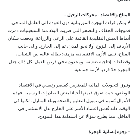
المناخ والاقتصاد.. محركات الرحيل ..
لا يمكن قراءة الهجرة الموريتانية دون العودة إلى العامل المناخي.
فموجات الجفاف والتصحر التي ضربت البلاد منذ السبعينيات دمرت
أنماط العيش التقليدية القائمة على الرعي والزراعة، ودفعت سكان
الأرياف إلى النزوح أولا نحو المدن، ثم إلى الخارج. وإلى جانب
المناخ، تقف الأزمة الاقتصادية مزمنة: بطالة عالية بين الشباب،
وقطاعات إنتاجية ضعيفة، ومحدودية في فرص العمل. كل ذلك جعل
الهجرة حلا فرديا لأزمة جماعية.
وتبرز التحويلات المالية للمغتربين كعنصر رئيسي في الاقتصاد
الوطني، حيث تفوق قيمتها أحيانا بعض الصادرات الرسمية. فهذه
الأموال تُسهم في تمويل التعليم والصحة وبناء المنازل، لكنها في
الوقت ذاته تُعمق اعتماد الأسر على الخارج بدل الاستثمار في
الداخل، مما يطرح سؤالا عن استدامة هذا النموذج.
– وجوه إنسانية للهجرة