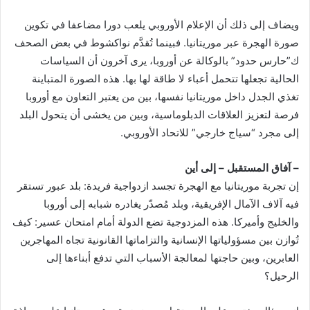
ويضاف إلى ذلك أن الإعلام الأوروبي يلعب دورا مضاعفا في تكوين
صورة الهجرة عبر موريتانيا. فبينما تُقدَّم نواكشوط في بعض الصحف
ك”حارس حدود” بالوكالة عن أوروبا، يرى آخرون أن السياسات
الحالية تجعلها تتحمل أعباء لا طاقة لها بها. هذه الصورة المتباينة
تغذي الجدل داخل موريتانيا نفسها، بين من يعتبر التعاون مع أوروبا
فرصة لتعزيز العلاقات الدبلوماسية، وبين من يخشى أن يتحول البلد
إلى مجرد “سياج خارجي” للاتحاد الأوروبي.
– آفاق المستقبل – إلى أين
إن تجربة موريتانيا مع الهجرة تجسد ازدواجية فريدة: بلد عبور تستقر
فيه آلاف الآمال الإفريقية، وبلد مُصدّر يغادره شبابه إلى أوروبا
والخليج وأميركا. هذه المزدوجية تضع الدولة أمام امتحان عسير: كيف
تُوازن بين مسؤولياتها الإنسانية والتزاماتها القانونية تجاه المهاجرين
العابرين، وبين حاجتها لمعالجة الأسباب التي تدفع أبناءها إلى
الرحيل؟