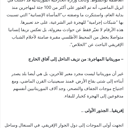
ابريل الماضي، أنه تم العثور على أكثر من 100 جثة لمهاجرين منذ
بداية العام، واستنكرت ما وصفته ب”المأساة الإنسانية” التي تسببت
بها “شبكات إجرامية” للهجرة غير الشرعية، على حد تعبيرها.
هذه الأرقام لا تعبّر فقط عن حوادث معزولة، بل تعكس نزيفا إنسانيا
متواصلا يجعل من المحيط الأطلسي مقبرة صامتة لأحلام الشباب
الإفريقي الباحث عن “الخلاص”.
– موريتانيا المهاجرة: من نزيف الداخل إلى آفاق الخارج
غير أن موريتانيا ليست مجرد معبر للآخرين، بل هي أيضا بلد يصدر
أبناءه إلى شتى بقاع الأرض. فمنذ سبعينيات القرن الماضي، ومع
اجتياح موجات الجفاف والتصحر، وجد آلاف الموريتانيين أنفسهم
مدفوعين إلى الهجرة كخيار للبقاء.
إفريقيا.. الجذور الأولى ..
اتجهت أولى الموجات إلى دول الجوار الإفريقي. في السنغال وساحل