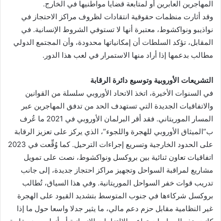
المهاجرين العابرين أو لمتابعة قضايا مواطنيها في الخارج.
وقد أثارت منظمات حقوقية انتقادات لظروف مراكز الاحتجاز في
نواذيبو ونواكشوط، معتبرة أنها لا تستوفي الشروط الإنسانية. في
المقابل، تؤكد السلطات أن إمكانياتها محدودة، وأن المجتمع الدولي
مطالب بدعمها إذا أراد منها الاستمرار في لعب هذا الدور.
التشريعات الأوروبية وتوسيع دائرة الرقابة
في السنوات الأخيرة، اتخذ الاتحاد الأوروبي سلسلة من القوانين
والاتفاقيات الجديدة التي تستهدف الحد من تدفق المهاجرين عبر
المسار الموريتاني. فقد أقر البرلمان الأوروبي في 2021 ما عُرف
ب”الميثاق الأوروبي للهجرة واللجوء”، الذي يركز على تعزيز الرقابة
على الحدود الخارجية وتسريع إجراءات الترحيل. كما وُقِّعت في 2023
اتفاقيات تعاون ثنائية بين بروكسل ونواكشوط، نصت على تمويل
مشاريع لمراقبة السواحل وتجهيز مراكز احتجاز جديدة، إلى جانب
تدريب قوات خفر السواحل الموريتانية. وفي هذا السياق، تُطالب
بروكسل شركاءها في جنوب المتوسط بتشديد القيود على الهجرة
غير النظامية مقابل حزم دعم مالي، ما يثير جدلا واسعا حول ما إذا