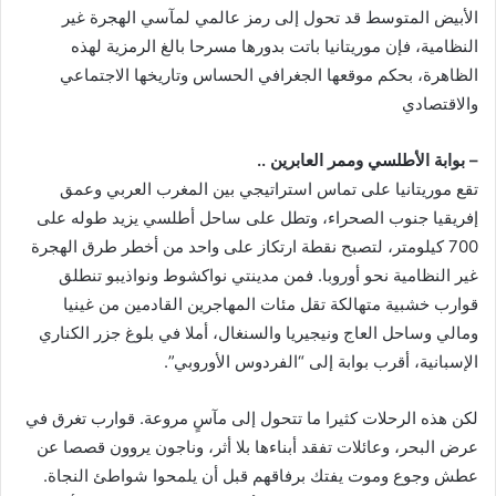
الأبيض المتوسط قد تحول إلى رمز عالمي لمآسي الهجرة غير
النظامية، فإن موريتانيا باتت بدورها مسرحا بالغ الرمزية لهذه
الظاهرة، بحكم موقعها الجغرافي الحساس وتاريخها الاجتماعي
والاقتصادي
– بوابة الأطلسي وممر العابرين ..
تقع موريتانيا على تماس استراتيجي بين المغرب العربي وعمق
إفريقيا جنوب الصحراء، وتطل على ساحل أطلسي يزيد طوله على
700 كيلومتر، لتصبح نقطة ارتكاز على واحد من أخطر طرق الهجرة
غير النظامية نحو أوروبا. فمن مدينتي نواكشوط ونواذيبو تنطلق
قوارب خشبية متهالكة تقل مئات المهاجرين القادمين من غينيا
ومالي وساحل العاج ونيجيريا والسنغال، أملا في بلوغ جزر الكناري
الإسبانية، أقرب بوابة إلى “الفردوس الأوروبي”.
لكن هذه الرحلات كثيرا ما تتحول إلى مآسٍ مروعة. قوارب تغرق في
عرض البحر، وعائلات تفقد أبناءها بلا أثر، وناجون يروون قصصا عن
عطش وجوع وموت يفتك برفاقهم قبل أن يلمحوا شواطئ النجاة.