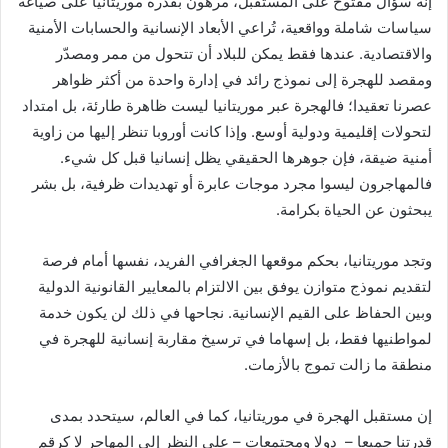
إنه سؤال مفتوح على المستقبل، مرهون بقدرة موريتانيا على صياغة
سياسات شاملة وواقعية، تُراعي الأبعاد الإنسانية والحسابات الأمنية
والاقتصادية. عندها فقط يمكن للبلاد أن تتحول من ممر ومصدّر
ومقصد للهجرة إلى نموذج رائد في إدارة واحدة من أكثر ظواهر
عصرنا تعقيدا؛ فالهجرة عبر موريتانيا ليست ظاهرة طارئة، بل امتداد
لتحولات إقليمية ودولية أوسع. وإذا كانت أوروبا تنظر إليها من زاوية
أمنية ضيقة، فإن جوهرها الحقيقي يظل إنسانيا قبل كل شيء.
فالمهاجرون ليسوا مجرد موجات عابرة أو تهديدات ظرفية، بل بشر
يبحثون عن الحياة بكرامة.
وتجد موريتانيا، بحكم موقعها الجغرافي الفريد، نفسها أمام فرصة
لتقديم نموذج متوازن يوفق بين الالتزام بالمعايير القانونية الدولية
وبين الحفاظ على القيم الإنسانية. نجاحها في ذلك لن يكون خدمة
لمواطنيها فقط، بل إسهاما في ترسيخ مقاربة إنسانية للهجرة في
منطقة ما زالت تموج بالأزمات.
إن مستقبل الهجرة في موريتانيا، كما في العالم، سيتحدد بمدى
قدرتنا جميعا – دولا ومجتمعات – على النظر إلى المهاجر لا كرقم