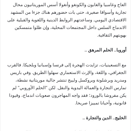
العاج وغامبيا والغابون والكونغو وأنغولا أسس الموريتانيون محال
تجارية وأسواقا صغيرة، حتى بات حضورهم هناك جزءا من المشهد
الاقتصادي اليومي. وساعدتهم الروابط الدينية واللغوية والقبلية على
الاندماج السلس داخل المجتمعات المحلية، وإن ظلوا متمسكين
بهويتهم الثقافية.
أوروبا.. الحلم المرهق ..
مع التسعينيات، تزايدت الهجرة إلى فرنسا وإسبانيا وبلجيكا. فالقرب
الجغرافي، واللغة، والإرث الاستعماري سهلوا الطريق. وفي باريس
ومدريد وبرشلونة وبروكسل ولييج تنتشر جالية موريتانية نشطة،
تمارس التجارة والعمالة اليدوية والنقل. لكن “الحلم الأوروبي” لم
يكن مفروشا بالورود؛ فقد واجه المهاجرون صعوبات اندماج، وقيودا
قانونية، وأحيانا تمييزا صريحا.
الخليج.. الدين والتجارة ..