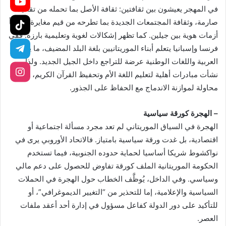
في المهجر يعيشون بين ثقافتين: ثقافة الأصل بما تحمله من تقاليد
صارمة، وثقافة المجتمعات الجديدة بما تطرحه من قيم مغايرة، لتنشأ
أزمات هوية بين جيلين. كما تظهر إشكالات لغوية وتعليمية بارزة: ففي
فرنسا وإسبانيا يتعلم أبناء الموريتانيين بلغة البلد المضيف، ما يجعل
العربية واللغات الوطنية عرضة للتراجع داخل الجيل الجديد. ولذا
نشأت مبادرات أهلية لتعليم اللغة الأم وتحفيظ القرآن الكريم، في
محاولة لموازنة الاندماج مع الحفاظ على الجذور.
– الهجرة كورقة سياسية
الهجرة في السياق الموريتاني لم تعد مجرد مسألة اجتماعية أو
اقتصادية، بل غدت ورقة سياسية بامتياز. فالاتحاد الأوروبي يرى في
نواكشوط شريكا أساسيا لحماية حدوده الجنوبية، فيما تستخدم
الحكومة الموريتانية الملف كورقة تفاوض للحصول على دعم مالي
وسياسي. وفي الداخل، يُوظَّف الخطاب حول الهجرة في الحملات
السياسية والإعلامية، إما للتحذير من “التغيير الديموغرافي”، أو
للتأكيد على دور الدولة كفاعل مسؤول في إدارة أحد أعقد ملفات
العصر.