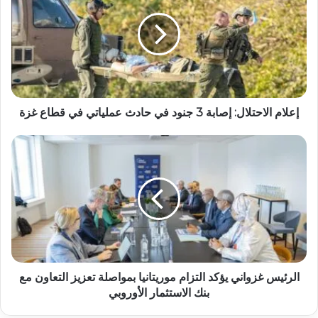
إعلام الاحتلال: إصابة 3 جنود في حادث عملياتي في قطاع غزة
الرئيس غزواني يؤكد التزام موريتانيا بمواصلة تعزيز التعاون مع
بنك الاستثمار الأوروبي