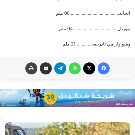
الجاله…………………………………. 06 ملم
نيوردل……………………………… 04 ملم
ومبو ولرامي تادريصه ….……. 21 ملم
فيسبوك
X
واتساب
تيلقرام
مشاركة عبر البريد
طباعة