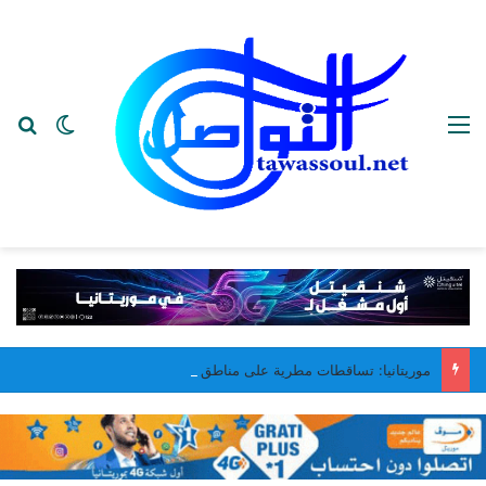
القائمة
بح
الوضع ا
موريتانيا: تساقطات مطرية على مناطق متفرقة من البلاد