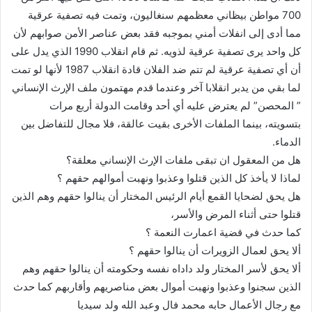
700 مواطن بيظاني معظمهم سنغاليون، وتمت فيه تصفية عرقية
مما أدى إلى انفلات أمني بموجبه فقد بعض عناصر الأمن صوابهم لأن
كل واحد يرى تصفية عرقية لذويه. ثم قام انقلاب 1990 الذي يدل على
أن أي تصفية عرقية لم تتم ضد الفلان قادة انقلاب 1987 لأنها لو تمت
لما بقي من يدبر انقلابا آخر وعندما قدم مهتمون ملف الإرث الإنساني
” المحصن” لم يعترض عليه أي أحد وقامت الدولة أربع مرات
بتسويته، بينما الملفات الأخرى بقيت عالقة، فلا مجال للتفاضل بين
الدماء.
هل من المعقول ان تبقى ملفات الإرث الإنساني معلقة؟
لماذا لا يأخذ كل الذين قتلوا وعذبوا ونهبت أموالهم حقهم ؟
هل يحق لضحايا القمع أيام الرئيس المختار أن ينالوا حقهم وهم الذين
قتلوا حتى أثناء المرض والأسر،
كما حدث في قضية اعمارت النعمة ؟
ألا يحق لعمال الزويرات أن ينالوا حقهم ؟
ألا يحق لأسر المختار ولد داداه نفسه وحكومته أن ينالوا حقهم وهم
الذين سجنوا وعذبوا ونهبت أموال بعض مناصريهم وأقاربهم كما حدث
مع رجال الأعمال حابه محمد فال وعبد الله ولد سيديا