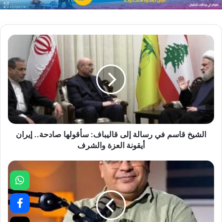
الشيخ قاسم في رسالة إلى قاليباف: سأقولها صادحة.. إيران
أيقونة العزة والشرف