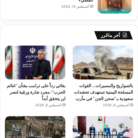
أغسطس 14, 2024
آخر ماحُرر
بالصواريخ والمسيرات… القوات
بقائي رداً على ترامب بشأن “غنائم
المسلحة اليمنية تستهدف تحشدات
الحرب”: مجرد شارة ورقية لنصر
سعودية بـ”صحن الجن” في مأرب
لن يتحقق أبداً
أغسطس 8, 2026
أغسطس 8, 2026