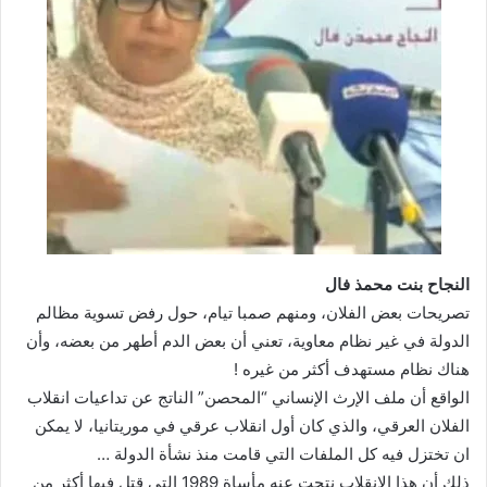
النجاح بنت محمذ فال
تصريحات بعض الفلان، ومنهم صمبا تيام، حول رفض تسوية مظالم
الدولة في غير نظام معاوية، تعني أن بعض الدم أطهر من بعضه، وأن
هناك نظام مستهدف أكثر من غيره !
الواقع أن ملف الإرث الإنساني “المحصن” الناتج عن تداعيات انقلاب
الفلان العرقي، والذي كان أول انقلاب عرقي في موريتانيا، لا يمكن
ان تختزل فيه كل الملفات التي قامت منذ نشأة الدولة …
ذلك أن هذا الانقلاب نتجت عنه مأساة 1989 التى قتل فيها أكثر من