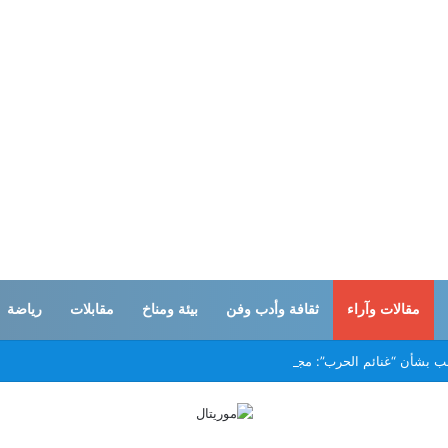
مقالات وآراء
ثقافة وأدب وفن
بيئة ومناخ
مقابلات
رياضة
مب بشأن “غنائم الحرب”: مجرد شارة ورقية لنصر لن يتحقق أبداً