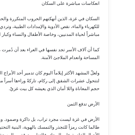
انعكاسات مباشرة على السكان
السكان في غزة، الذين أنهكتهم الحروب المتكررة والحص
للكهرباء والماء، نقص الأدوية والإمدادات الطبية، وتر
مباشراً لحياة المدنيين، وخاصة الأطفال والنساء وكبار 
كما أن آلاف الأسر تجد نفسها في العراء بعد أن دُمر
المساحة وانعدام الملاجئ الآمنة.
ولعلّ المشهد الأكثر إيلاماً اليوم كان تدمير أحد الأبرا
لتتحول عشرات الشقق إلى ركام، تاركةً وراءها أسراً 
حجم المعاناة واللا أمان الذي يعيشه كل بيت غزيّ.
الأرض تدفع الثمن
الأرض في غزة ليست مجرد تراب، بل ذاكرة وصمود. ومع 
طالما كانت رمزاً للتجذر والتمسك بالهوية، البنية التحت
الأجيال القادمة على المحك. فالتعليم يتوقف، والمست