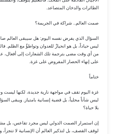
الطائرات والدخان المتصاعد.
صمت العالم.. شراكة في الجريمة؟
السؤال الذي يفرض نفسه اليوم: هل سيبقى العالم صام
ليس حياداً، بل هو انحيازٌ للعدوان وتواطؤٌ مع الظلم.
من أي وقت مضى بترجمة تلك الشعارات إلى أفعال، عبر
على إنهاء الحصار المفروض على غزة.
ختاماً
غزة اليوم تقف في مواجهة نارية جديدة، لكنها ليست وح
ليس شأناً محلياً، بل قضية إنسانية بامتياز. ويبقى الس
بلا حياة؟
إن استمرار الصمت الدولي ليس مجرد تقاعس، بل مشار
لوقف القصف، بل لتذكير العالم أن الإنسانية لا تتجزأ، وأ