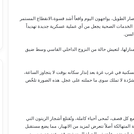
ار الطويل، يواجهون اليوم واقعاً أشد قسوة،الانقطاع المستمر
دي الخدمات الصحية يجعل من أي عملية عسكرية جديدة تهديداً
السن.
ت منازلها، لتعيش حالة من النزوح الداخلي القاسي وسط ضيق
ج السكنية في غرب غزة بعد إنذار سكانه بوقت لا يتجاوز الساعة،
مشرّدة لا تملك سوى ما حملته على عجل. هذه الصورة تلخّص
كل قصف، تُمحى أحياء كاملة، وتُقتلع أشجار الزيتون التي
ية المتهالكة أصلاً تتعرض لمزيد من الانهيار، مما يضع مستقبل
شفيات تغدو عاجزة، والحياة المدنية تتوقف عند حدود صوت