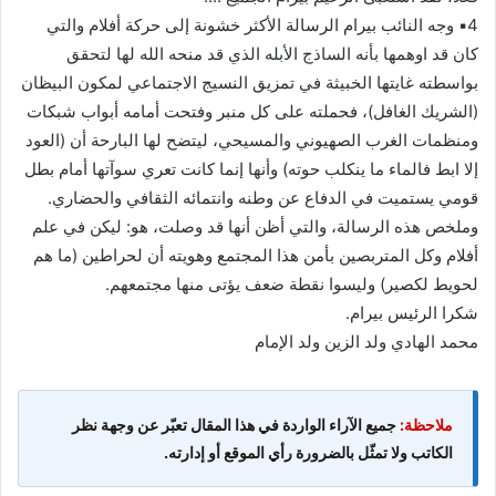
4▪︎ وجه النائب بيرام الرسالة الأكثر خشونة إلى حركة أفلام والتي
كان قد اوهمها بأنه الساذج الأبله الذي قد منحه الله لها لتحقق
بواسطته غايتها الخبيثة في تمزيق النسيج الاجتماعي لمكون البيظان
(الشريك الغافل)، فحملته على كل منبر وفتحت أمامه أبواب شبكات
ومنظمات الغرب الصهيوني والمسيحي، ليتضح لها البارحة أن (العود
إلا ابط فالماء ما ينكلب حوته) وأنها إنما كانت تعري سوآتها أمام بطل
قومي يستميت في الدفاع عن وطنه وانتمائه الثقافي والحضاري.
وملخص هذه الرسالة، والتي أظن أنها قد وصلت، هو: ليكن في علم
أفلام وكل المتربصين بأمن هذا المجتمع وهويته أن لحراطين (ما هم
لحويط لكصير) وليسوا نقطة ضعف يؤتى منها مجتمعهم.
شكرا الرئيس بيرام.
محمد الهادي ولد الزين ولد الإمام
ملاحظة:
جميع الآراء الواردة في هذا المقال تعبّر عن وجهة نظر
الكاتب ولا تمثّل بالضرورة رأي الموقع أو إدارته.