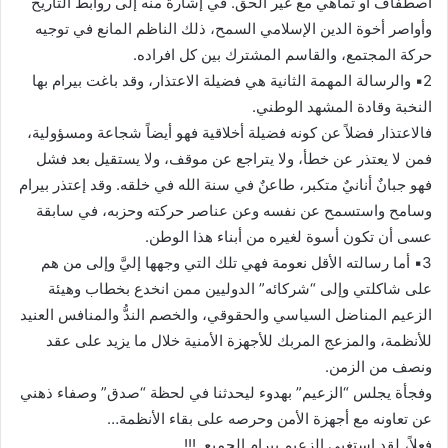
اصطفاف أو تماهي مع غير الحق. في إشارة منه إلى روابط التاريخ
وأواصر أخوة الدين الإسلامي السمح، ذلك الناظم المانع في توجيه
حركة المجتمع، والقاسم المشترك بين كل افراده.
2▪︎ والرسالة المهمة الثانية هي فضيلة الاعتذار، وقد باغت بيرام بها
النخبة وقادة المشهد الوطني.
فالاعتذار فضلاً عن كونه فضيلة أخلاقية فهو أيضاً شجاعة ومسؤولية،
فمن لا يعتذر عن خطأ، ولا يتراجع عن موقف، ولا يستقيل بعد فشل
فهو جبانٌ أنانيٌ متكبر، طاعنٌ في سنة الله في خلقه. وقد إعتذر بيرام
وسامح واستسمح عن نفسه وعن عناصر حركته وحزبه، في سابقة
عسى أن تكون أسوة لغيره من أبناء هذا الوطن.
3▪︎ أما رسالته الأقل نعومة فهي تلك التي وجهها إليَّ وإلى من هم
على شاكلتي وإلى “شركائه” الدوليين ممن انخدع بخطاب وهيئة
الزعيم المناضل السياسي والحقوقي، والخصم الندُّ والمنافس العنيد
للأنظمة، والمزعج المربك للأجهزة الأمنية خلال ما يزيد على عقد
ونصف من الزمن.
وفجأة يجلس “الزعيم” بهدوء ليحدثنا في لحظة “صدق” وصفاء ذهني
عن تعاونه مع أجهزة الأمن وحرصه على بقاء الأنظمة…
فعلاً، لقد استغبى الزعيم بيرام الجميع .!!!