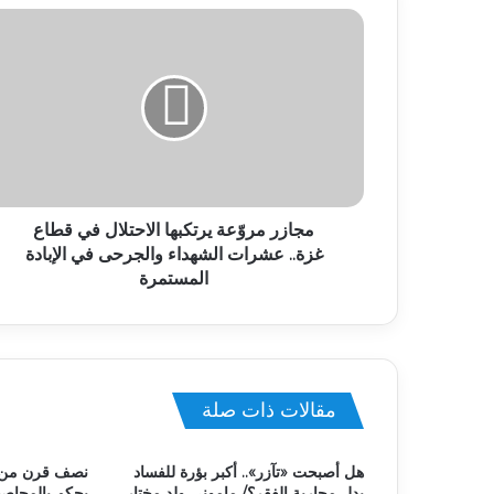
مجازر مروّعة يرتكبها الاحتلال في قطاع
غزة.. عشرات الشهداء والجرحى في الإبادة
المستمرة
مقالات ذات صلة
هل أصبحت «تآزر».. أكبر بؤرة للفساد
نصف قرن من 
بدل محاربة الفقر؟/ مامونى ولد مختار
يحكم بالمحاصص