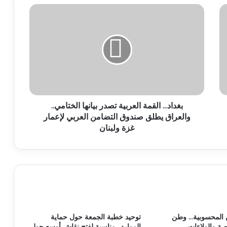
بغداد... القمة العربية تصدر بيانها الختامي..
والعراق يطلق صندوق التضامن العربي لإعمار
غزة ولبنان
المحسوبية… وطن
توحيد خطبة الجمعة حول حماية
ة والولاءات
الموارد.. مناسبة لفتح نقاش أوسع حول