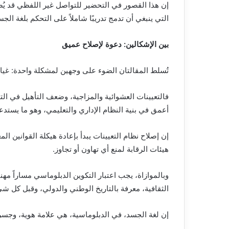
إن هذا القصور في التحضير للتواصل غير اللفظي قد يُ
التي ينبغي أن تدمج تدريبًا شاملاً على التحكم بلغة ا
بين الإشكالين: دعوة لإصلاح عميق
تُسلط المقالتان الضوء على وجهين لمشكلة واحدة: غيا
فالتعيينات العشوائية والمزاجية، وضعف التأهيل في ا
أعمق في بنية النظام الإداري والتعليمي، وهو ما يستد
إن إصلاح نظام التعيينات يبدأ بإعادة هيكلة القوانين ال
هيئات الرقابة لمنع أي تهاون أو تجاوز.
وبالموازاة، يجب اعتبار التكوين الدبلوماسي مساراً مهني
الثقافية، معرفة بالتاريخ الوطني والدولي، وقبل كل شيء
إن لغة الجسد، في الدبلوماسية، هي علامة هوية، وجسر 