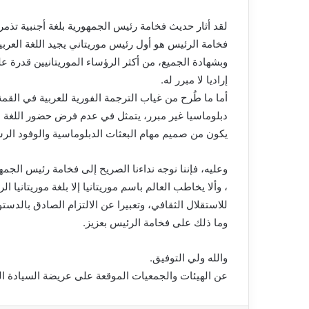
لقد أثار حديث فخامة رئيس الجمهورية بلغة أجنبية تذم
فخامة الرئيس هو أول رئيس موريتاني يجيد اللغة العربية 
وبشهادة الجميع، من أكثر الرؤساء الموريتانيين قدرة ع
إراديا لا مبرر له.
أما ما طُرح من غياب الترجمة الفورية للعربية في القم
دبلوماسيا غير مبرر، يتمثل في عدم فرض حضور اللغة ال
يكون من صميم مهام البعثات الدبلوماسية والوفود الر
وعليه، فإننا نوجه نداءنا الصريح إلى فخامة رئيس الجم
، وألا يخاطب العالم باسم موريتانيا إلا بلغة موريتانيا
للاستقلال الثقافي، وتعبيرا عن الالتزام الصادق بالدستو
وما ذلك على فخامة الرئيس بعزيز.
والله ولي التوفيق.
عن الهيئات والجمعيات الموقعة على عريضة السيادة ال