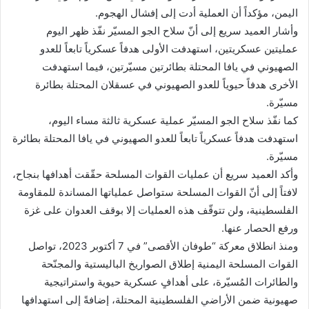
اليمن، مؤكداً أن العملية أدت إلى إفشال الهجوم.
وأشار العميد سريع إلى أنّ سلاح الجو المسيّر نفّذ ظهر اليوم
عمليتين عسكريتين، استهدفت الأولى هدفاً عسكرياً تابعاً للعدو
الصهيوني في يافا المحتلة بطائرتين مسيّرتين، فيما استهدفت
الأخرى هدفاً حيوياً للعدو الصهيوني في عسقلان المحتلة بطائرة
مسيّرة.
كما نفّذ سلاح الجو المسيّر عملية عسكرية ثالثة مساء اليوم،
استهدفت هدفاً عسكرياً تابعاً للعدو الصهيوني في يافا المحتلة بطائرة
مسيّرة.
وأكد العميد سريع أن عمليات القوات المسلحة حقّقت أهدافها بنجاح،
لافتاً إلى أنّ القوات المسلحة ستواصل عملياتها المساندة للمقاومة
الفلسطينية، ولن تتوقّف هذه العمليات إلا بوقف العدوان على غزة
ورفع الحصار عنها.
ومنذ انطلاق معركة “طوفان الأقصى” في 7 أكتوبر 2023، تواصل
القوات المسلحة اليمنية إطلاق الصواريخ الباليستية والمجنّحة
والطائرات المُسيّرة، على أهدافٍ عسكرية حيوية واستراتيجية
صهيونية ضمن الأراضي الفلسطينية المحتلة، إضافةً إلى استهدافها