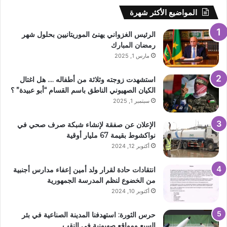
المواضيع الأكثر شهرة
الرئيس الغزواني يهنئ الموريتانيين بحلول شهر
رمضان المبارك
مارس 1, 2025
استشهدت زوجته وثلاثة من أطفاله …. هل اغتال
الكيان الصهيوني الناطق باسم القسام “أبو عبيدة” ؟
سبتمبر 1, 2025
الإعلان عن صفقة لإنشاء شبكة صرف صحي في
نواكشوط بقيمة 67 مليار أوقية
أكتوبر 12, 2024
انتقادات حادة لقرار ولد أمين إعفاء مدارس أجنبية
من الخضوع لنظم المدرسة الجمهورية
أكتوبر 10, 2024
حرس الثورة: استهدفنا المدينة الصناعية في بئر
السبع ومواقع صهيونية في النقب