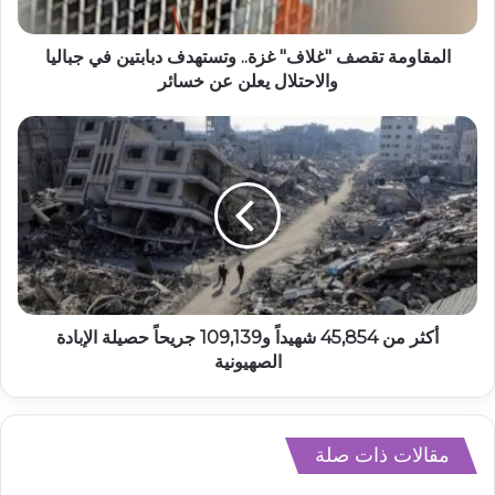
المقاومة تقصف "غلاف" غزة.. وتستهدف دبابتين في جباليا
والاحتلال يعلن عن خسائر
أكثر من 45,854 شهيداً و109,139 جريحاً حصيلة الإبادة
الصهيونية
مقالات ذات صلة