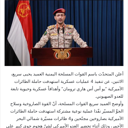
أعلن المتحدّث باسم القوات المسلحة اليمنية العميد يحيى سريع،
الاثنين، عن تنفيذ 4 عمليات عسكرية استهدفت حاملة الطائرات
الأميركية “يو أس أس هاري ترومان” وأهدافاً عسكرية وحيوية تابعة
للعدو الصهيوني.
وأوضح العميد سريع القوات المسلحة، أنّ القوة الصاروخية وسلاح
الجوِّ المسيّر نفّذا عملية نوعية مشتركة استهدفت حاملة الطائرات
الأميركية بصاروخين مجنّحين و4 طائرات مسيّرة شمالي البحر
الأحمر، وذلك أثناء تحضير العدو الأميركي لشنّ هجوم جوي كبير على