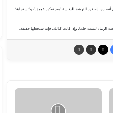
نصاره، إنه قرر الترشح للرئاسة “بعد تفكير عميق”، و”استجابة”
ت الرماد ليست حلما، وإذا كانت كذلك، فإنه سيجعلها حقيقة.
فيسبوك
X
مشاركة عبر البريد
طباعة