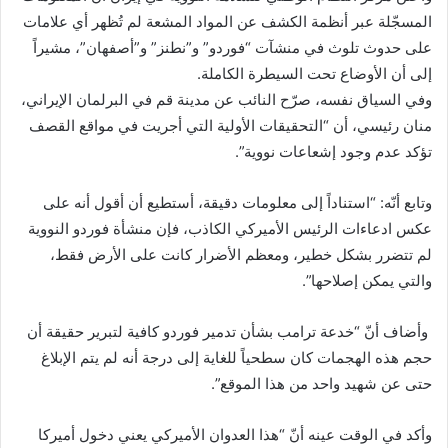
المسجّلة عبر أنظمة الكشف عن المواد المشعة لم تُظهر أي علامات
على حدوث تلوث في منشآت “فوردو” و”نطنز” و”أصفهان”، مشيراً
إلى أن الأوضاع تحت السيطرة الكاملة.
وفي السياق نفسه، صرّح النائب عن مدينة قم في البرلمان الإيراني،
منان رئيسي، أن “التحقيقات الأولية التي أجريت في مواقع القصف
تؤكد عدم وجود إشعاعات نووية”.
وتابع أنّه: “استناداً إلى معلومات دقيقة، أستطيع أن أقول أنه على
عكس ادعاءات الرئيس الأميركي الكاذب، فإن منشأة فوردو النووية
لم تتضرر بشكل خطير، ومعظم الأضرار كانت على الأرض فقط،
والتي يمكن إصلاحها”.
وأضاف أنّ “خدعة ترامب بشأن تدمير فوردو كافية لتبرير حقيقة أن
حجم هذه الهجمات كان سطحياً للغاية إلى درجة أنه لم يتم الإبلاغ
حتى عن شهيد واحد من هذا الموقع”.
وأكد في الوقت عينه أنّ “هذا العدوان الأميركي يعني دخول أميركا