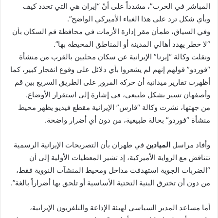
المباشر في الحرب”، مشدداً على أنّ “إيران هي التي تحدد كيف
وبأي شكل ترد على هذا الغباء الأميركي الواضح”.
وفي السياق، طمأن مقر إدارة الأزمات في محافظة قم السكان بأن
“لا خطر يهدد أهالي المدينة أو المناطق المحيطة بها”.
ونقلت وكالة “إيرنا” الإيرانية عن سكان محليين بالقرب من منشأة
“فوردو” قولهم إنهم لم يشعروا بأي دلائل على وقوع انفجار كبير، كما
أظهرت تقارير ميدانية أن حركة المرور على الطريق السريع بين قم
وأصفهان تسير بشكل طبيعي، في إشارة إلى استقرار الأوضاع.
من جهتها، نشرت وكالة “فارس” الإيرانية مقطع فيديو يظهر محيط
منشأة “فوردو” بحالة طبيعية، من دون أي أضرار واضحة.
وأفاد مراسل
الميادين
في طهران بأن التصريحات الإيرانية الرسمية
تتناقض مع الرواية الأميركية، إذ تشير المعطيات الأولية إلى أن
“الضربات الجوية استهدفت مداخل ومحيط المنشآت النووية فقط،
من دون أن تخترق البنية التحتية الأساسية أو تلحق بها أضراراً بالغة”.
أما مساعد المدير السياسي لهيئة الإذاعة والتلفزيون الإيرانية،