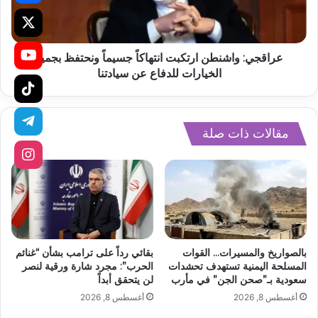
عراقجي: واشنطن ارتكبت انتهاكاً جسيماً ونحتفظ بجميع
الخيارات للدفاع عن سيادتنا
مقالات ذات صلة
بالصواريخ والمسيرات… القوات
بقائي رداً على ترامب بشأن “غنائم
المسلحة اليمنية تستهدف تحشدات
الحرب”: مجرد شارة ورقية لنصر
سعودية بـ”صحن الجن” في مأرب
لن يتحقق أبداً
أغسطس 8, 2026
أغسطس 8, 2026