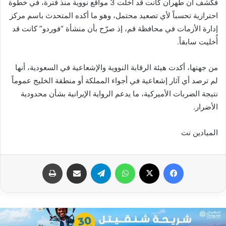
فكشف أن طهران كانت قد أخلت 3 مواقع نووية منذ فترة، في خطوة
احترازية تحسباً لأي تصعيد محتمل، وهو ما أكده المتحدث باسم مركز
إدارة الأزمات في محافظة قم، إذ صرّح بأن منشأة “فوردو” كانت قد
أُخليت سابقاً.
من جهتها، أكدت هيئة الرقابة النووية والإشعاعية في السعودية، أنها
لم ترصد أي آثار إشعاعية في أجواء المملكة أو منطقة الخليج عموماً
نتيجة الضربات الأميركية، ما يدعم الرواية الإيرانية بشأن محدودية
الأضرار.
الميادين نت
فيسبوك
X
واتساب
تيلقرام
مشاركة عبر البريد
طباعة