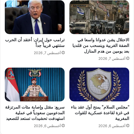
الاحتلال يشن عدوانا واسعا في
ترامب حول إيران: أعتقد أن الحرب
الضفة الغربية وينسحب من قلنديا
ستنتهي قريباً جداً
بعد يومين من هدم المنازل
أغسطس 7, 2026
أغسطس 7, 2026
“مجلس السلام” يمنح أول عقد بناء
سريع: مقتل وإصابة مئات المرتزقة
في غزة لقاعدة عسكرية للقوات
المدعومين سعودياً في عملية
المغربية
استهدفت تحشيدات تستعد للتصعيد
أغسطس 6, 2026
أغسطس 6, 2026