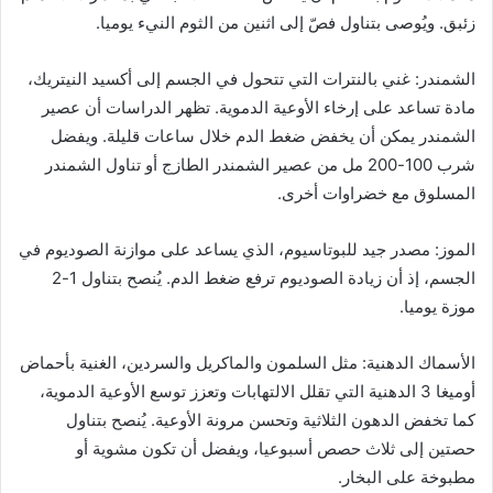
زئبق. ويُوصى بتناول فصّ إلى اثنين من الثوم النيء يوميا.
الشمندر: غني بالنترات التي تتحول في الجسم إلى أكسيد النيتريك،
مادة تساعد على إرخاء الأوعية الدموية. تظهر الدراسات أن عصير
الشمندر يمكن أن يخفض ضغط الدم خلال ساعات قليلة. ويفضل
شرب 100-200 مل من عصير الشمندر الطازج أو تناول الشمندر
المسلوق مع خضراوات أخرى.
الموز: مصدر جيد للبوتاسيوم، الذي يساعد على موازنة الصوديوم في
الجسم، إذ أن زيادة الصوديوم ترفع ضغط الدم. يُنصح بتناول 1-2
موزة يوميا.
الأسماك الدهنية: مثل السلمون والماكريل والسردين، الغنية بأحماض
أوميغا 3 الدهنية التي تقلل الالتهابات وتعزز توسع الأوعية الدموية،
كما تخفض الدهون الثلاثية وتحسن مرونة الأوعية. يُنصح بتناول
حصتين إلى ثلاث حصص أسبوعيا، ويفضل أن تكون مشوية أو
مطبوخة على البخار.