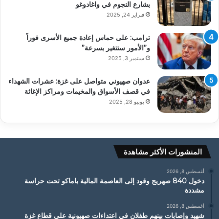
بشارع النجوم في واغادوغو
فبراير 24, 2025
ترامب: على حماس إعادة جميع الأسرى فوراً
و”الأمور ستتغير بسرعة”
سبتمبر 3, 2025
عدوان صهيوني متواصل على غزة: عشرات الشهداء
في قصف الأسواق والمخيمات ومراكز الإغاثة
يونيو 28, 2025
المنشورات الأكثر مشاهدة
أغسطس 8, 2026
دخول 840 صهريج وقود إلى العاصمة المالية باماكو تحت حراسة
مشددة
أغسطس 8, 2026
شهيد وإصابات بينهم طفلان في اعتداءات صهيونية على قطاع غزة