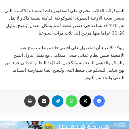
الشوكولاتة الداكنة: تحتوي على الفلافونويدات المضادة للأكسدة التي
تحسن صحة الأوعية الدموية. الشوكولاتة الداكنة بنسبة كاكاو لا تقل
عن 70% قد تساعد في خفض ضغط الدم بشكل معتدل. يُنصح بتناول
20-30 غراما منها مرتين إلى ثلاث مرات أسبوعيا.
ويؤكد الأطباء أن الحصول على أقصى فائدة يتطلب دمج هذه
الأطعمة ضمن نظام غذائي صحي متكامل، مع تقليل تناول الملح
والسكر والدهون المتحولة والكحول. كما يُعد النظام الغذائي جزءا من
نهج شامل للتحكم في ضغط الدم، ويُنصح أيضا بممارسة النشاط
البدني والحد من التوتر.
فيسبوك
X
واتساب
تيلقرام
مشاركة عبر البريد
طباعة