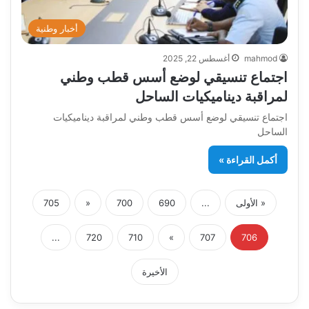
أخبار وطنية
mahmod
أغسطس 22, 2025
اجتماع تنسيقي لوضع أسس قطب وطني
لمراقبة ديناميكيات الساحل
اجتماع تنسيقي لوضع أسس قطب وطني لمراقبة ديناميكيات
الساحل
أكمل القراءة »
« الأولى
...
690
700
«
705
...
720
710
»
707
706
الأخيرة