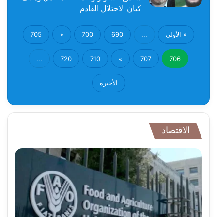
كيان الاحتلال القادم
« الأولى
...
690
700
«
705
...
720
710
»
707
706
الأخيرة
الاقتصاد