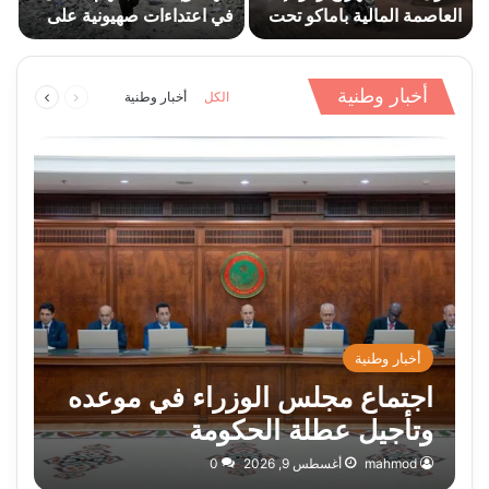
العاصمة المالية باماكو تحت
في اعتداءات صهيونية على
ر
حراسة…
قطاع غزة
ا
السابقة
التالية
أخبار وطنية
الكل
أخبار وطنية
الصفحة
الصفحة
أخبار وطنية
اجتماع مجلس الوزراء في موعده
وتأجيل عطلة الحكومة
mahmod
أغسطس 9, 2026
0