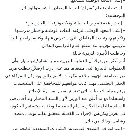
– إنشاء اللجنة الوطنية للمناهج؛
– استحداث نظام “سراج” لضبط المصادر البشرية والوسائل
اللوجستية؛
– إصدار عدة نصوص لضبط تحويلات وترقيات المدرسين؛
– إنشاء المعهد الوطني لترقية اللغات الوطنية واختيار مدرسيها
وتكوينهم، وتحديد المناطق التي ستدرس فيها، وكتابة برامجها ليبدأ
تدريسها تجريبيا مع مطلع العام الدراسي الحالي.
وخاطبت الأسرة التربوية قائلة:
أنتم أكثر من يدرك أن العملية التربوية عملية تشاركية بامتياز، وأن
الخطوات الجبارة التي قطعناها معا على درب الإصلاح تتطلب مزيدا
من مضاعفة الجهود وتلاحم مكونات الأسرة التربوية وكل الشركاء في
الحقل التعليمي مهما كانت مواقعهم للمحافظة على المكتسبات
ورفع جملة التحديات التي تعترض سبيل مسيرة الإصلاح.
وانسجاما مع ما أعلن عنه الوزير الأول السيد المختار ولد أجاي في
السياسة العامة للحكومة أمام الجمعية الوطنية، ستستمر الحكومة
في تعزيز وتكريس الإجراءات الكفيلة بتحقيق تعليم نوعي، منصف
وشامل، وذلك من خلال:
– الصرامة في التصدي لفوضوية الإنشاءات المتجددة الناتجة عن