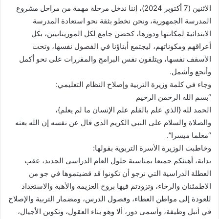
الاثنين (7 أكتوبر 2024)، إننا ندخل مرحلة مهمة من مراحل مشروع
المدرسة الجمهورية، ونحن نخطو بثقة نحو استعادة المدرسة
الابتدائية لمكانتها ودورها، كحضن جامع لكل الموريتانيين، بكل
أعراقهم ومكوناتهم، ليجتمع أبناؤنا في الفصول نفسها، وتحت
الأسقف نفسها، ويتلقون نفس البرامج والمقررات على نحو أكمل
وأنجع وأشمل.
وجاء في كلمة وزيرة التربية وإصلاح النظام التعليمي:
“بسم الله الرحمن الرحيم
الحمد لله {الذي علم بالقلم علم الإنسان ما لم يعلم}،
والصلاة والسلام على النبي الكريم الذي قال عن نفسه إن الله بعثه
“معلما ميسرا”.
وخاطبت الوزيرة الأسرة التربوية بقولها:
بداية، أهنئكم جميعا بمناسبة حلول العام الدراسي الجديد، عقب
العطلة الدراسية التي نرجو أن تكونوا قد قضيتموها في جو من
الاطمئنان والرخاء، وتزودتم فيها بروح العزيمة والأهبة والاستعداد
للعودة إلى مواطن العطاء، وفصول الدرس، ومضمار التربية والإصلاح
في أنبل وظيفة، وأسمى دور، ألا وهو بناء العقول، وتكوين الأجيال،