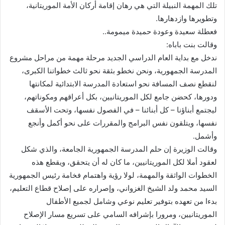
تلك المهمة النبيلة التي هي رهان إقامة أركان الأمة الموريتانية،
وتطويرها وازدهارها.
فعطلة سعيدة وعودة حميدة ميمومة..
وقالت بنت باباه:
ندخل مع بداية العام الدراسي الجديد مرحلة مهمة من مراحل مشروع
المدرسة الجمهورية، ونحن نخطو بثقة نحو ثالث خطواتنا الكبرى،
لنقطع نصف المسافة نحو استعادة المدرسة الابتدائية لمكانتها
ودورها، كحضن جامع لكل الموريتانيين، بكل أعراقهم ومكوناتهم،
ليجتمع أبناؤنا – كل أبنائنا – في الفصول نفسها، وتحت الأسقف
نفسها، ويتلقون نفس البرامج والمقررات على نحو أكمل وأنجع
وأشمل.
وقالت الوزيرة إن حلم المدرسة الجمهورية الجامعة، والذي شكل
لعقود أملا لكل الموريتانيين، ما كان له أن يتحقق، ويقطع هذه
الخطوات الواثقة والمهمة، لولا رؤية واهتمام فخامة رئيس الجمهورية
السيد محمد ولد الشيخ الغزواني، وإصراره على إصلاح قطاع التعليم،
بدءا من تعهده بتوفير تعليم نوعي وشامل لجميع الأطفال
الموريتانيين، ومرورا بإشرافه السامي على تسريع مسار الإصلاح