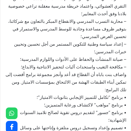
التقري العشوائي، واعتماد خريطة مدرسية معقلنة تراعي خصوصية
بلادنا وفق أحدث المعايير؛
– محاربة التسرب المدرسي والانقطاع المبكر بالتعاون مع شركائنا،
بتوفير ظروف مساعدة وجاذبة للوسط المدرسي والاستمرار في
تحسين العرض المدرسي؛
– إعداد سياسة وطنية للتكوين المستمر من أجل تحسين وتحيين
خبرات المدرسين؛
– صيانة المنشآت والحفاظ على الأدوات واللوازم المدرسية؛
– مكافحة التغيب واستحداث آليات لتحفيز الانتاجية والابداع؛
واضاف بنت باباه أن القطاع قد أعد وأنجز مجموعة برامج أفضت إلى
تمكين أبناء الطبقات الهشة من الالتحاق بمؤسسات الامتياز. ومن
تلك البرامج:
▪ برنامج “تكامل للتمييز الإيجابي بثانويات الامتياز”؛
▪ برنامج “مواهب” لاكتشاف ورعاية المتميزين؛
▪ برنامج “جسور” لتقديم دروس تقوية لصالح تلاميذ السنوات
الإشهادية؛
▪ تصميم وإعداد وتسجيل دروس متلفزة وإتاحتها على وسائل