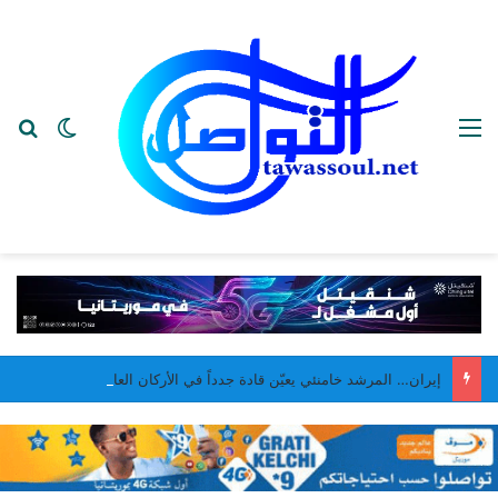
القائمة
بح
الوضع ا
إيران… المرشد خامنئي يعيّن قادة جدداً في الأركان العامة وحرس الثورة والباسيج