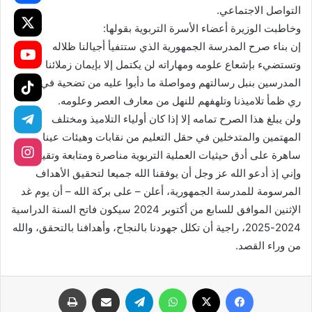
التواصل الاجتماعي.
وخاطبت الوزيرة أعضاء الأسرة التربوية بقولها:
إن بناء صرح المدرسة الجمهورية الذي ستتفيأ أجيالنا ظلاله
وتستضيء بإشعاع علومه ومهاراته لن يكتمل إلا بإيمان زملائنا
المدرسين بنبل رسالتهم ومواصلة ما دأبوا عليه من تضحية في سبيل
ري ظمأ تلاميذنا وتلهفهم للنهل من معارف العصر وعلومه.
ولن يبلغ هذا الصرح تمامه إلا إذا كان أولياء التلاميذ ومختلف
المهتمين والمتدخلين في حقل التعليم من نقابات وهيئات عينا
ساهرة على أدق حيثيات العملية التربوية مناصرة ومتابعة وتقيبنا.
وإني إذ أدعو الله عز وجل أن يوفقنا الله جميعا لتحقيق الأهداف
المرسومة للمدرسة الجمهورية، أعلن – على بركة الله – أن يوم غد
الإثنين الموافق للسابع من أكتوبر 2024 سيكون فاتح السنة الدراسية
2024-2025، راجية أن تكلل جهودنا بالنجاح، وأهدافنا بالتحقق، والله
من وراء القصد.
فيسبوك
X
واتساب
تيلقرام
مشاركة عبر البريد
طباعة