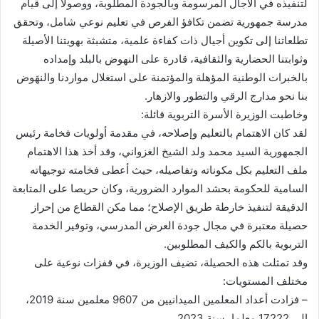
لتنفيذه في الآجال المرسومة وبالجودة المطلوبة، ووصولا إلى قيام
مدرسة جمهورية تضمن تكافؤ الفرص في تعليم نوعي شامل، وتحقق
تطلعاتنا إلى تكوين أجيال ذات كفاءة علمية، متشبثة بهويتنا الأصيلة
وثوابتنا الحضارية والثقافية، قادرة على النهوض بالبلد وإمداده
بالخبرات الوطنية المؤهلة والمؤتمنة على استغلال مواردنا والنهَوض
بنا نحو مدارج الرقي والتطور والازهار.
وخاطبت الوزيرة الأسرة التربوية قائلة:
لقد كان الاهتمام بالتعليم وإصلاحه، في مقدمة أولويات فخامة رئيس
الجمهورية السيد محمد ولد الشيخ الغزواني، وقد أخذ هذا الاهتمام
ملف التعليم بكل مكوناته وتفاصيله، حيث أعطى فخامته توجيهاته
السامية للحكومة بحشد الموارد الضرورية، وكان حريصا على المتابعة
الدقيقة لتنفيذ خارطة طريق الإصلاح؛ مما مكن القطاع من إحراز
حصيلة معتبرة في مجال جودة العرض المدرسي، وتوفير الخدمة
التربوية بالكم والكيف المطلوبين.
وقد تمثلت هذه الحصيلة، تضيف الوزيرة، في قفزات نوعية على
مختلف المستويات:
– فزادت أعداد المعلمين الميدانيين من 9607 معلمين سنة 2019،
إلى 17222 معلما، سنة 2023.