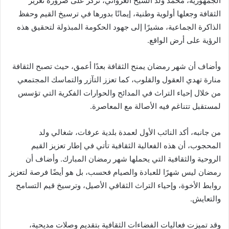
الجمهورية، محمد ولد الشيخ الغزواني، تركز على ضرورة تعزيز
الثقافة وجعلها أولوية وطنية، إيمانًا بدورها في ترسيخ القيم وحفظ
الذاكرة الجماعية، مشيرًا إلى جهود الحكومة المبذولة لتحقيق هذه
الرؤية على أرض الواقع.
وأضاف أن شهر رمضان يمنح الثقافة بعدًا أعمق، حيث تصبح الثقافة
منارة تهدي العقول والقلوب، كما تعزز التآزر والتماسك المجتمعي
من خلال إحياء التراث في المدائح والحوارات الفكرية التي تؤسس
لمستقبل تتناغم فيه الأصالة مع المعاصرة.
من جانبه، أكد النائب الأول لعمدة بلدية عرفات، شغالي ولد
المحجوب، أن هذه الفعالية الثقافية تأتي في إطار تعزيز القيم
الروحية والثقافية التي يحملها شهر رمضان المبارك. وأضاف أن
رمضان ليس شهرًا للعبادة والصيام فحسب، بل هو أيضًا فرصة لتعزيز
روابط الأخوة، وإحياء التراث الثقافي الأصيل، وترسيخ قيم التسامح
والتعايش.
وقد تميزت فعاليات الفضاءات الثقافية بتقديم وصلات مديحية،