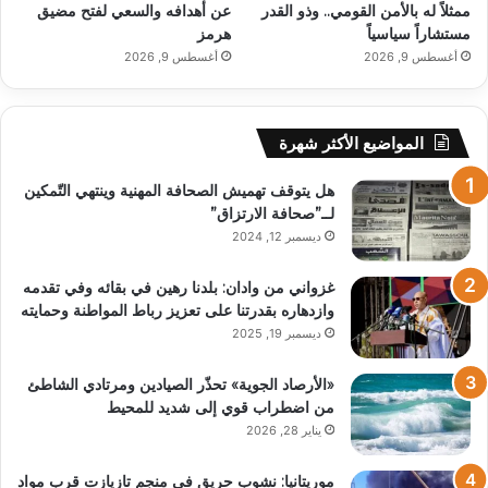
ممثلاً له بالأمن القومي.. وذو القدر
عن أهدافه والسعي لفتح مضيق
مستشاراً سياسياً
هرمز
أغسطس 9, 2026
أغسطس 9, 2026
المواضيع الأكثر شهرة
هل يتوقف تهميش الصحافة المهنية وينتهي التّمكين
لــ”صحافة الارتزاق”
ديسمبر 12, 2024
غزواني من وادان: بلدنا رهين في بقائه وفي تقدمه
وازدهاره بقدرتنا على تعزيز رباط المواطنة وحمايته
ديسمبر 19, 2025
«الأرصاد الجوية» تحذّر الصيادين ومرتادي الشاطئ
من اضطراب قوي إلى شديد للمحيط
يناير 28, 2026
موريتانيا: نشوب حريق في منجم تازيازت قرب مواد