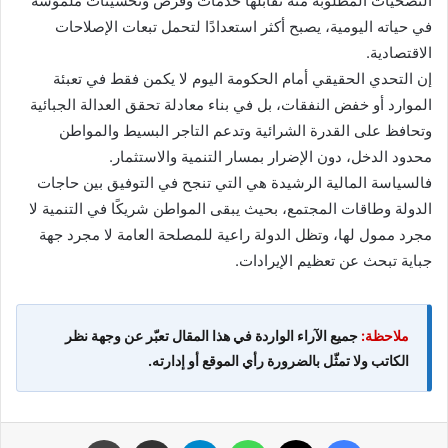
التضحيات المطلوبة منه تقابلها خدمات وفرص وتحسينات ملموسة
في حياته اليومية، يصبح أكثر استعدادًا لتحمل تبعات الإصلاحات
الاقتصادية.
إن التحدي الحقيقي أمام الحكومة اليوم لا يكمن فقط في تعبئة
الموارد أو خفض النفقات، بل في بناء معادلة تحقق العدالة الجبائية
وتحافظ على القدرة الشرائية وتدعم التاجر البسيط والمواطن
محدود الدخل، دون الإضرار بمسار التنمية والاستثمار.
فالسياسة المالية الرشيدة هي التي تنجح في التوفيق بين حاجات
الدولة وطاقات المجتمع، بحيث يبقى المواطن شريكًا في التنمية لا
مجرد ممول لها، وتظل الدولة راعية للمصلحة العامة لا مجرد جهة
جباية تبحث عن تعظيم الإيرادات.
ملاحظة:
جميع الآراء الواردة في هذا المقال تعبّر عن وجهة نظر
الكاتب ولا تمثّل بالضرورة رأي الموقع أو إدارته.
فيسبوك
X
واتساب
تيلقرام
مشاركة عبر البريد
طباعة