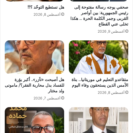
صحفي يوجه رسالة مفتوحة إلى
هل نستطيع التوحّد ؟!!!
رئيس الجمهورية: بين أواصر
أغسطس 8, 2026
القربى وجمر الكلمة الحرة … هكذا
تخلى عني القطاع
أغسطس 9, 2026
متقاعدو التعليم في موريتانيا… بناة
هل أصبحت «تآزر».. أكبر بؤرة
الأمس الذين يستحقون وفاء اليوم
للفساد بدل محاربة الفقر؟/ مامونى
ولد مختار
أغسطس 8, 2026
أغسطس 7, 2026