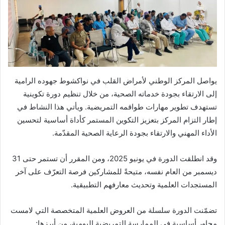
يواصل المركز الوطني لأمراض القلب في نواكشوط جهوده الرامية
إلى الارتقاء بجودة خدماته الصحية، من خلال تنظيم دورة تكوينية
تستهدف تطوير مهارات طواقمه التمريضية. ويأتي هذا النشاط في
إطار التزام المركز بتعزيز التكوين المستمر كأداة أساسية لتحسين
الأداء المهني والارتقاء بجودة الرعاية الصحية المقدّمة.
وقد انطلقت الدورة في يونيو 2025، ومن المقرر أن تستمر حتى 31
ديسمبر من العام نفسه، متيحةً للمشاركين فرصة التعرّف على آخر
المستجدات العلمية وتحديث معارفهم التطبيقية.
تضمّنت الدورة سلسلة من العروض العلمية المتخصصة التي لامست
محاور أساسية في الممارسة التمريضية اليومية، من أبرزها: