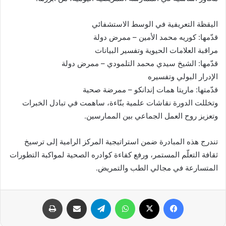
اليقظة التعريفية في الوسط الاستشفائي
قدّمها: كوريه محمد الأمين – ممرض دولة
مراقبة العلامات الحيوية وتفسير البيانات
قدّمها: الشيخ سيدي محمد التلمودي – ممرض دولة
الإدرار البولي وتفسيره
قدّمتها: ماريتا همات إندانكو – ممرضة صحية
وتخللت الدورة نقاشات علمية بنّاءة، ساهمت في تبادل الخبرات
وتعزيز روح العمل الجماعي بين الممارسين.
تندرج هذه المبادرة ضمن استراتيجية المركز الرامية إلى ترسيخ
ثقافة التعلّم المستمر، ورفع كفاءة كوادره الصحية لمواكبة التطورات
المتسارعة في مجالي الطب والتمريض.
فيسبوك
X
واتساب
تيلقرام
مشاركة عبر البريد
طباعة