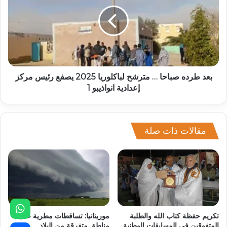
بعد طرده صباحا … مترشح لباكلوريا 2025 يصفع رئيس مركز
إعدادية انواذيبو 1
مقالات ذات صلة
تكريم حفظة كتاب الله والطلبة
موريتانيا: تساقطات مطرية على
المتفوقين في المسابقات الوطنية
مناطق متفرقة من البلاد