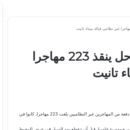
موريتانيا: خفر السواحل ينقذ 223 مهاجرا
ء تانيت
اعلن خفر السواحل الموريتاني، امس الثلاثاء، عن إنقاذ دفعة من المهاجرين غير النظاميين بلغت 223 مهاجرا، كانوا في
من جمهورية غامبيا، قبل أن تتقطع بهم السبل في عرض المحيط