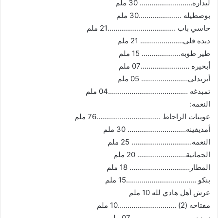
ليداره……………………… 30 ملم
بوصطيله ………………….30 ملم
حاسي باب ……………………………..21 ملم
ديده قلي…………………. 21 ملم
طير طوبه……………….. 15 ملم
أبحيره …………………….07 ملم
أبريدلي…………………… 05 ملم
تمبدغه …………………………………..04 ملم
النعمه:
عوينات الراجاط ……………………………76 ملم
أمديفينه………………………… 30 ملم
النعمه…………………………. 25 ملم
الجمانية……………………. 20 ملم
المطار…………………………. 18 ملم
بنكو ………………………………15 ملم
عرش أهل هادي لله 10 ملم
مفتاحه (2) …………………………10 ملم
زمزم …………………………..07 ملم