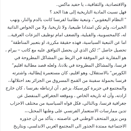
والاقتصادية، والثقافية،، يا حفيد ماكس..
فهل نسيت المادية التاريخية إلى هذا الحد ؟
” النظام اليعقوبي”، وتبعية نظامنا لفرنسا كانت بالدم والنار، ونهب
الخيرات، ولم تكن امتدادا طبيعيا، ولا تاريخيا، ولا من الخواص الذاتية
له، كالمحسوبية، والقبلية، والضعف امام توظيف النزعات العرقية…
اما عن التبعية السياسية، فهذه حقيقة مكررة، او بتعبير المناطقة”
تحصيل حاصل “؛ لكن الذي لن يحصل التوافق عليه مع كاتب – بيرام ،
هو المقاربة غير الموفقة في الربط بين المشاكل المطروحة في
فرنسا، والمشاكل المطروحة في بلادنا، ولعله قصد مطالبة اقليم”
الكورس” بالاستقلال، وهو اقليم، كان مستعمرة إيطالية، واشترته
فرنسا بحمولة سفينة من القمح المسروق من الجزائر بعد احتلالها،،
والمجتمع في جزيرة كورسيكا، يزعم ، أن ارتباطه بفرنسا ، كان خارج
ارادته، وأن له تاريخه الخاص ، وموقعه الجغرافي المنفصل عن
جغرافية فرنسا، وبالتالي، فكل قواه السياسية من مختلف الاحزاب
تدين ممارسات الاستعمار الفرنسي على وطنها المحتل،،،
ومن يزور المتحف الوطني في عاصمته ، يتأكد من أن جذوره
الاجتماعية ممتدة الجذور الى المجتمع العربي الاندلسي، وبتاريخ