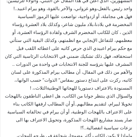
المشهورين، الذي اعلن في هذا المقال عن التبني، والولاء للرئيسين:
واحد رئيس بالفعل،وهو غزواني، والآخر بالقوة، وهو بيرام اعبيد..!
فهل هي مجاملة، أو ازدواجية، تواضعت عليها الرموز السياسية
المخضرمة في بلادنا،بلاد مليون شاعر، وكذلك بلاد العشرة رؤساء
الذين ، كان للكاتب المخضرم الشرف ولقادة الرؤساء العشرة، أو
معظمهم، للتفاعل الإيجابي مع انظمتهم، وكذلك البقية التي ستأتي
مع حكم بيرام اعبيدي الذي حرص كاتبه على اعطائه اللقب قبل
استحقاقه، فهل ذلك تشكيك ضمني في الانتخابات الرئاسية التي كان
المشرف عليها بترؤسه للجنة الانتخابات في واحدة من الدورات ..
والأهم من ذلك في المقال، أن مطالب بيرام المذكورة على لسان
كاتبه، ركزت على ابتداع دستور بمقاس” الذوات” حسب الوانها،،
المسنودة بالاعتراف دستوريا للهجاتها الوطنيةالثلاث،، !
والسؤال الذي ينتظر جوابا من الكاتب، هل اعطى الناطقون باللهجات
تخويلا لبيرام، لتقديم مطالبهم..أو أن المطالب ارفقها الكاتب بناء
على الاعتراف باللهجات الوطنية، أو أن بيرام في تحالفاته السياسية
صار يسند مشاريع اللهجات المذكورة، وتحويل الاعتراف بها الى
نزعات سياسية انفصالية..؟!
ولماذا لا يكون الكاتب أكثر وضوحا، شجاعة في طرحه للهجات،