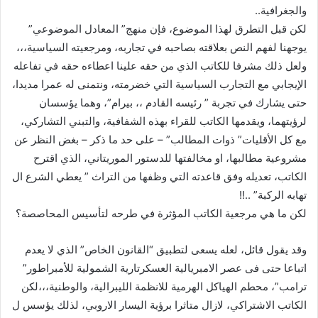
والجغرافية..
لكن قبل التطرق لهذا الموضوع، فإن منهج” المعادل الموضوعي”
يوجهنا لفهم النص بعلاقته بصاحبه في تجاربه، ومرجعيته السياسية،،،
ولعل ذلك مشرفا للكاتب الذي من حقه علينا اعطاءه حقه في تفاعله
الإيجابي مع التجارب السياسية التي خضرمته، ونتمنى له عمرا مديدا،
حتى يشارك في تجربة ” رئيسه القادم ،، بيرام”، وهما يؤسسان
لرؤيتهما، ويقدمها الكاتب للقراء بهذه الشفافية، والتبني التشاركي،
مع كل الأقليات” ذوات المطالب” – على حد ما ذكر – بغض النظر عن
مشروعية مطالبها، او مخالفتها للدستور الموريتاني، الذي اقترح
الكاتب، تعديله وفق قاعدته التي وظفها من التراث ” يعطي الشرع ال
تهابه الركبة” ..!!
لكن ما هي مرجعية الكاتب المؤثرة في طرحه لتأسيس المحاصصة؟
وقد يقول قائل، لعله يسعى لتطبيق “القانون الخاص” الذي لا يعدم
اتباعا حتى فى عصر الامبريالية العسكرتارية الشمولية للأمبراطور”
ترامب”، محطم الهياكل الهرمية للانظمة الليبرالية، والوطنية،،،لكن
الكاتب الاشتراكي، لازال متاثرا برؤية اليسار الاروبي، لذلك يؤسس ل