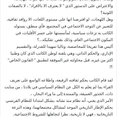
والاعتراض على الدستور الذي ” لا يعترف الا بالافراد” ، لا بالصفات
اللونية؟
وهل اللهجات، لو افترضنا انها على مستوى اللغات، الا روافد ثقافية،
للتعبير عن التوجد الاجتماعي في المجتمع، فأي منطق، يستولد
الكاتب به نزعات سياسية، لمأسستها على جسر الأقليات، في
المكون الاجتماعي العام، وذلك بقص. تفكيكه…؟
أليس هذا تفريخا للمحاصصة، وتاليا تمهيدا للفدرلة، والتقسيم
الإداري، والحكم الذاتي، وهي بلقنة لوطن الكاتب الذي كان وطنيا
اكثر من غيره، قبل محاولته غير الموفقة لتطبيق ” القانون الخاص”
؟!
لقد قام الكاتب بحكم ثقافته الرفيعة، واطلاعه الواسع على تعريف
القراء بما لم يعلم به الكل عن النظام السياسي في بلادنا ، من منابت
ذات، الجذور العميقة، والممتدة إلى ما وراء البحار، ،
الأمر الذي يعني، أنه نظام منذ نشاته ،يشكل امتدادا للنظام الفرنسي
بحكم الإطار التاريخي الموحد لمشاكل مجتمعاتهما، وهذه النزعة
التاريخانية ، فهي لا تاريخية، نظرا لتجاهلها للشروط الاجتماعية،