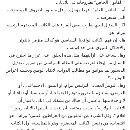
” القانون الخاص” بطروحاته في بلادنا،،،
أما “القانون العام” : فهذا مؤجل، أو قل مسنود للظروف الموضوعية
التي ستفرضه…
لكن السؤال الذي يطرحه بعض القراء على الكاتب المخضرم لرئيسه
بيرام، هو:
هل، إن فهم الكاتب لواقعنا السياسي هو كذلك منزمن بالتوتر
والاختلال البنيوي،على حد قوله،،،،
وهل يساعد على ازالتهما، مثل هذه الحلول على غرار ما اجترح في
المقال من إيحاء لفرضه على النظام السياسي من ضرورة تعديل
الدستور بما يتوافق مع مطالب الذوات، لانقاذ الوطن وتجنيبه اعراض
التوتير ،،؟
وهل التوتير العصابي للرئيس بيرام، او البنيوي الاجتماعي،، أو
العرضي، يستلزم بالضرورة توتيرا اجتماعيا، أو سياسيا، أو ثقافيا، أو
لا واحدة منها، باعتبار، أن هناك من يشكك في ذلك، باعتبار أن
الاقلية”البولارية”، ليست مقتنعة بأن يتحدث باسمها بالإنابة رموز ”
افلام “، وقل الشيء عن الملونين من الحراطين، فتبني” بيرام”، هو
اغتصاب، من رئيس الكاتب المخضرم، وهو بالمناسبة، أول الكتاب