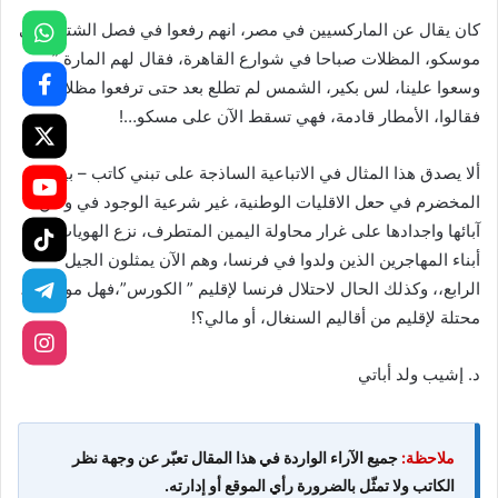
كان يقال عن الماركسيين في مصر، انهم رفعوا في فصل الشتاء على
موسكو، المظلات صباحا في شوارع القاهرة، فقال لهم المارة ”
وسعوا علينا، لس بكير، الشمس لم تطلع بعد حتى ترفعوا مظلاتكم”،
فقالوا، الأمطار قادمة، فهي تسقط الآن على مسكو…!
ألا يصدق هذا المثال في الاتباعية الساذجة على تبني كاتب – بيرام،
المخضرم في حعل الاقليات الوطنية، غير شرعية الوجود في وطن
آبائها واجدادها على غرار محاولة اليمين المتطرف، نزع الهويات من
أبناء المهاجرين الذين ولدوا في فرنسا، وهم الآن يمثلون الجيل
الرابع،، وكذلك الحال لاحتلال فرنسا لإقليم ” الكورس”،فهل موريتانيا،
محتلة لإقليم من أقاليم السنغال، أو مالي؟!
د. إشيب ولد أباتي
ملاحظة:
جميع الآراء الواردة في هذا المقال تعبّر عن وجهة نظر
الكاتب ولا تمثّل بالضرورة رأي الموقع أو إدارته.