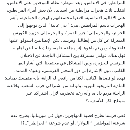
المرابطين في الاندلس، وبعد سيطرة نظام الموحدين على الاندلس،
انتقلت ثلاث هجرات مرابطية من اسبانيا، لأن بعض أمراء المرابطين،
على الاقاليم الاندلسية، اقنعوا مجتمعاتهم بالهجرة الجماعية، وأهم
الهجرات باسم المرابطين، هي: ” بني غانية” الذين توجهوا إلى
الجزائر، والهجرة إلى” جزر القمر”، و الهجرة إلى جزيرة الكورس
المنعزلة عن كل من إيطاليا، وفرنسا، لكن الإيطاليين استولوا عليها
فاحتلوها، ومن ثم باعوها إثر مجاعة عامة، وذلك غصبا عن اهلها،،
فهل هناك عوامل مشتركة بين المشاكل الناجمة عن الاحتلال
الفرنسي للجزيرة، وبين المشاكل في مجتمعنا التي أشار اليها
الكاتب، دون الإشارة إلى دور المحتل الفرنسي، ونفوذه الممتد،
فهذه لو قصدها الكاتب، لكنا من رافعي له الراية، بأنه متمسك بمبادئ
المادية التاريخية الثورية، ولو انه من اشتراكي حزب الشعب، وقائدته
الراحلة مريم داداه، وأنه رغم تخضرمه لازال اشتراكيا غير
منبطح..لكن للأسف،،؟!
ففي فرنسا تطرح قضية المهاجرين، فهل في موريتانيا، يطرح عدم
شرعنة المواطنين ” البولار”، أو عدم شرعنة ” لحراطين”..؟!