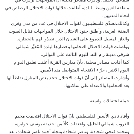
منطقة العين وسط البلدة، أطلقت خلالها قوات الاحتلال الرصاص في
اتجاه المدنيين.
وكذلك،تصدّى فلسطينيون لقوات الاحتلال في عدد من مدن وقرى
الضفة الغربية، وأطلق جنود الاحتلال خلال المواجهات قنابل الصوت
والغاز المسيل للدموع على الشبان الذين تصدّوا لهم بالحجارة.
وواصلت قوات الاحتلال اقتحامها وحصارها لبلدة المْغيِّر شمالي
شرقي مدينة رام الله، لليوم الثالث على التوالي.
كما أفادت مصادر محلية، بأنّ مدارس القرية أعلنت تعليق الدوام
اليوم الاثنين، جرّاء الاقتحام المتواصل منذ الأمس.
وأشارت المصادر إلى أنّ قوات الاحتلال تتخذ بعض المنازل نقاطاً لها
بعد اقتحامها والاعتداء على ساكنيها.
حملة اعتقالات واسعة
وأفاد نادي الأسير الفلسطيني بأنّ قوات الاحتلال اقتحمت مخيم
العروب شمالي الخليل، واعتقلت كلّاً من: حذيفة يوسف جوابره،
ومحمد فتحي شحادة، وناصر شحادة ونجله أحمد ناصر شحادة، بعد