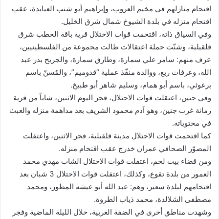
اقتحام منازلهم في مخيم العروب، وإبراهيم أبو شنب العيايدة، عقب
اقتحام منزله في بلدة الشيوخ شمال شرق الخليل.
وفي السياق ذاته، اقتحمت قوات الاحتلال قرية باقة الحطب شرق
قلقيلية، وشنّت حملة اعتقالات طالت مجموعة من الفلسطينيين،
عرف منهم: سامر علي سمارة، وطارق سمارة، والجريح بدر عبد
الله، وعرفات ربع، ووالدة منفّذ عملية “قدوميم”، والمُسنّ باسم
برغوثي، باسم أبو همام، وسليم شاهر أبو طبيخ.
وفي جنين، اعتقلت قوات الاحتلال، فجر اليوم الاثنين، شاباً من قرية
رمانة غرب جنين، وهو آدم محمود الشريف بعد مداهمة منزله والعبث
في محتوياته.
كما اقتحمت قوات الاحتلال مدينة قلقيلية، فجر الاثنين، واعتقلت
المصوّر الصحافي عمران خدرج عقب اقتحام منزله.
ومن قضاء بيت لحم، اعتقلت قوات الاحتلال الشاب مهدي محمد
العمور من بلدة تقوع، وكذلك، اعتقلت قوات الاحتلال 3 شبان بعد
اقتحامهم لبلدة سعير، وهم: عبد الله أبو عيشه المطور، ومحمد
مصطفى الشلالدة، محمد ذياب الطروة.
وشهدت مناطق أخرى في الضفة الغربية، خلال الليلة الماضية وفجر