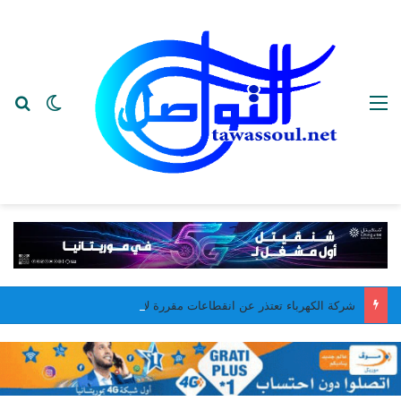
القائمة
بح
الوضع ا
شركة الكهرباء تعتذر عن انقطاعات مقررة لأشغال صيانة في نواكشوط