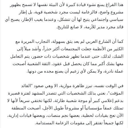
‏هذا الفراغ يمنع نشوء قيادة كبيرة لأن البيئة نفسها لا تسمح بظهور
مشروع واضح، فالزعامة ليست مجرد شخصية قوية، بل إطار
سياسي واجتماعي يتيح لها أن تتشكل، وعندما يغيب الإطار، يصبح أي
قائد مجرد مدير للأزمة، لا صانع للتاريخ.
‏كما أن الشارع العربي لم يعد يثق بسهولة، التجارب المريرة مع
الكثير من الأنظمة جعلت المجتمعات أكثر حذراً، وأشد ميلاً إلى
الشك، لذلك، حتى عندما تظهر شخصيات ذات حضور، يتم التعامل
معها بشك أكبر مما كان يحصل قبل عقود، الثقة الشعبية أصبحت
عملة نادرة، ولا يمكن لأي زعيم أن يصنع مجده من دونها.
‏في الوقت نفسه، تبرز ظاهرة موازية، الا وهي صعود “القائد
المؤقت”، نعني بذلك الشخصيات التي تتصدر المشهد لفترة قصيرة
بدعم إعلامي كبير أو موجة شعبية طارئة، لكنها تختفي سريعاً لأنها لا
تمتلك عمقاً مؤسساتياً أو مشروعاً طويل الأجل، أصبحت المنطقة
الآن تعج بقيادات لحظية، بعضها نجم منصات، وبعضها قيادات إدارية،
لكنها جميعاً تفتقر إلى مقومات الزعامة المستدامة.