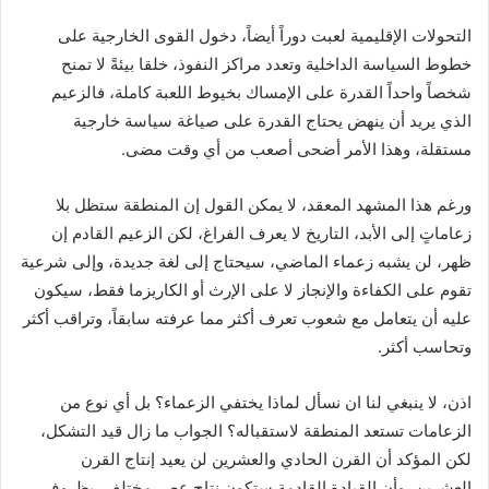
‏التحولات الإقليمية لعبت دوراً أيضاً، دخول القوى الخارجية على
خطوط السياسة الداخلية وتعدد مراكز النفوذ، خلقا بيئةً لا تمنح
شخصاً واحداً القدرة على الإمساك بخيوط اللعبة كاملة، فالزعيم
الذي يريد أن ينهض يحتاج القدرة على صياغة سياسة خارجية
مستقلة، وهذا الأمر أضحى أصعب من أي وقت مضى.
‏ورغم هذا المشهد المعقد، لا يمكن القول إن المنطقة ستظل بلا
زعاماتٍ إلى الأبد، التاريخ لا يعرف الفراغ، لكن الزعيم القادم إن
ظهر، لن يشبه زعماء الماضي، سيحتاج إلى لغة جديدة، وإلى شرعية
تقوم على الكفاءة والإنجاز لا على الإرث أو الكاريزما فقط، سيكون
عليه أن يتعامل مع شعوب تعرف أكثر مما عرفته سابقاً، وتراقب أكثر
وتحاسب أكثر.
‏اذن، لا ينبغي لنا ان نسأل لماذا يختفي الزعماء؟ بل أي نوع من
الزعامات تستعد المنطقة لاستقباله؟ الجواب ما زال قيد التشكل،
لكن المؤكد أن القرن الحادي والعشرين لن يعيد إنتاج القرن
العشرين، وأن القيادة القادمة ستكون نتاج عصر مختلف، بظروف