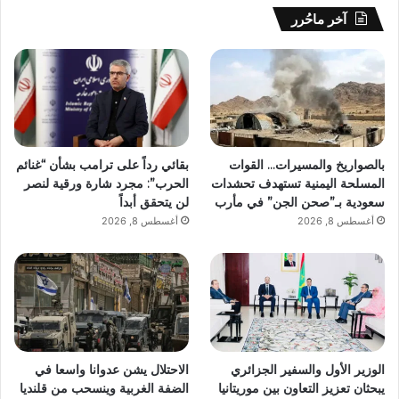
آخر ماحُرر
بالصواريخ والمسيرات… القوات
بقائي رداً على ترامب بشأن “غنائم
المسلحة اليمنية تستهدف تحشدات
الحرب”: مجرد شارة ورقية لنصر
سعودية بـ”صحن الجن” في مأرب
لن يتحقق أبداً
أغسطس 8, 2026
أغسطس 8, 2026
الوزير الأول والسفير الجزائري
الاحتلال يشن عدوانا واسعا في
يبحثان تعزيز التعاون بين موريتانيا
الضفة الغربية وينسحب من قلنديا