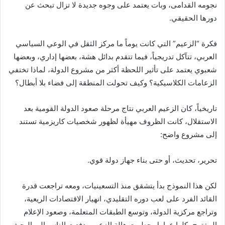
نجومه القدامى، وبات يعتمد على وجوه جديدة لا تزال تبحث عن
دورها الحقيقي.
‏فكرة “الزعيم” التي كانت يوماً ما مركز الثقل في الوعي السياسي
العربي، تتآكل تدريجياً، فيما تتقدم بدائل هشة، بعضها إداري، وبعضها
شعبوي يعتمد على تأثير اللحظة أكثر من مشروع الدولة، لماذا تختفي
الزعامات الكلاسيكية؟ وكيف تحولت المنطقة إلى فضاء بلا أبطال؟
‏تاريخياً، كان الزعيم العربي نتاج مرحلة صعود الدولة القومية بعد
الاستقلال، كانت الظروف مهيأة لظهور شخصيات كاريزمية تستند
إلى مشروع واضح:
‏تحرير، تحديث، أو حتى بناء جهاز دولة قوي.
‏لكن هذا النموذج بدأ يتشقق منذ التسعينيات، ومعه تراجعت قدرة
القائد الفرد على لعب دوره التقليدي، انهيار الاقتصادات الريعية،
وتراجع مركزية الدولة، وتوسع الطبقات المتعلمة، وصعود الإعلام
المفتوح، كلها عوامل حطمت هالة الزعيم ودفعت الناس إلى البحث