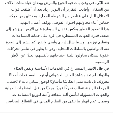
تعد تُلبّى، في وقتٍ بات فيه الجوع والمرض يهددان حياة مئات الآلاف
من السكان. وأفادت التقارير أن التوتر ازداد بعد أن أطلقت قوات
الاحتلال النار على عناصر من الشرطة المحلية ومقاتلين من حركة
حماس أثناء محاولتهم احتواء الفوضى ووقف أعمال النهب.
هذا التصعيد الخطير يعكس فقدان السيطرة على الأرض، ويؤشر إلى
ضعف قدرة الجهات المسيطرة في غزة على حماية المساعدات
وتنظيم توزيعها، وسط شلل إداري وأمني واضح. كما يشير إلى تصدع
ثقة المواطنين بالسلطات المحلية، وهو ما يظهر في تنامي تحركات
عفوية لسكان يحاولون تلبية احتياجاتهم بأنفسهم، بعيدًا عن الأطر
الرسمية.
في ظل الانهيار المتسارع في الخدمات الأساسية ونقص الغذاء
والدواء، لم تعد مشاهد العنف العشوائي أو نهب المساعدات أحداثًا
معزولة، بل باتت تمثل انعكاسًا مأساويًا لوضع إنساني بات لا يُحتمل.
المرحلة الراهنة تتطلب تحركًا فوريًا وجديًا من قبل المنظمات الدولية
والجهات المسؤولة لتأمين آلية شفافة وآمنة لتوزيع المساعدات،
وضمان عدم انهيار ما تبقى من النظام المدني في القطاع المحاصر.