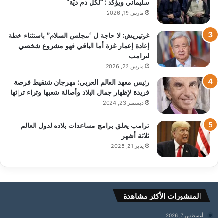
سليماني ويؤكد : “لكل دم ديّة”
مارس 19, 2026
غوتيريش: لا حاجة ل “مجلس السلام” باستثناء خطة
إعادة إعمار غزة أما الباقي فهو مشروع شخصي
لترامب
مارس 22, 2026
رئيس معهد العالم العربي: مهرجان شنقيط فرصة
فريدة لإظهار جمال البلاد وأصالة شعبها وثراء تراثها
ديسمبر 23, 2024
ترامب يعلق برامج مساعدات بلاده لدول العالم
ثلاثة أشهر
يناير 21, 2025
المنشورات الأكثر مشاهدة
أغسطس 7, 2026