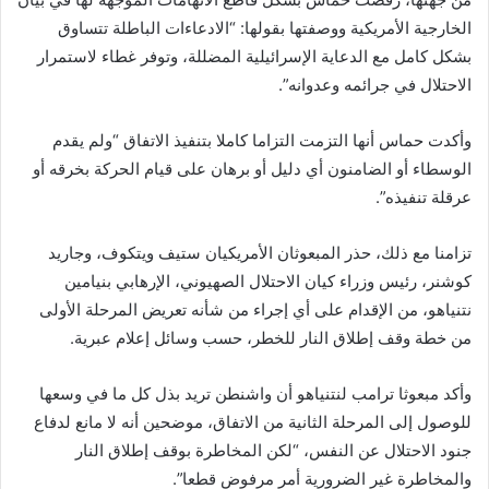
الخارجية الأمريكية ووصفتها بقولها: “الادعاءات الباطلة تتساوق
بشكل كامل مع الدعاية الإسرائيلية المضللة، وتوفر غطاء لاستمرار
الاحتلال في جرائمه وعدوانه”.
وأكدت حماس أنها التزمت التزاما كاملا بتنفيذ الاتفاق “ولم يقدم
الوسطاء أو الضامنون أي دليل أو برهان على قيام الحركة بخرقه أو
عرقلة تنفيذه”.
تزامنا مع ذلك، حذر المبعوثان الأمريكيان ستيف ويتكوف، وجاريد
كوشنر، رئيس وزراء كيان الاحتلال الصهيوني، الإرهابي بنيامين
نتنياهو، من الإقدام على أي إجراء من شأنه تعريض المرحلة الأولى
من خطة وقف إطلاق النار للخطر، حسب وسائل إعلام عبرية.
وأكد مبعوثا ترامب لنتنياهو أن واشنطن تريد بذل كل ما في وسعها
للوصول إلى المرحلة الثانية من الاتفاق، موضحين أنه لا مانع لدفاع
جنود الاحتلال عن النفس، “لكن المخاطرة بوقف إطلاق النار
والمخاطرة غير الضرورية أمر مرفوض قطعا”.