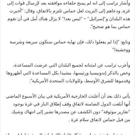
وأشار ترامب إلى انه لم يمنح حلفاءه موافقته بعد لإرسال قوات إلى
غزة، ودعاهم إلى التريث لعل حماس تلتزم بالاتفاق، وقال: “أخبرت
هذه البلدان و”إسرائيل” – “ليس بعد!” لا يزال هناك أمل في أن تقوم
حماس بما هو صحيح”.
وتابع: “إذا لم يفعلوا ذلك، فإن نهاية حماس ستكون سريعة وشرسة
ووحشية!”
وأعرب ترامب عن امتنانه لجميع البلدان التي عرضت المساعدة،
وخص بالذكر إندونيسيا ورئيسها، مشيدا بكل المساعدة التي أظهروها
وقدموها للشرق الأوسط، وللولايات المتحدة الأمريكية”.
يأتي ذلك بعد أن أعلنت الخارجية الأمريكية في بيان الأسبوع الماضي
أنها أبلغت الدول الضامنة لاتفاق وقف إطلاق النار في غزة بوجود
“تقارير موثوقة” دون الكشف عن مصدرها تشير إلى انتهاك وشيك
من قبل حماس لاتفاق سلام غزة .
من جهتها، رفضت حماس بشكل قاطع الاتهامات الموجهة لها في بيان