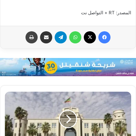
المصدر: RT + التواصل نت
فيسبوك
X
واتساب
تيلقرام
مشاركة عبر البريد
طباعة