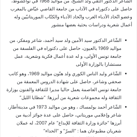
الشاعر الدكتور التّقي ولد الشّيخ، من مواليد 1968 في نواكشوط،
حاصل على دكتوراه في الآداب من جامعة القاضي عيّاض بالمغرب
وعضو اتّحاد الأدباء العرب واتّحاد الأدباء والكتّاب الموريتانيّين وله
أعمال شعرية ودراسات بحثية بعضها منشور
الشّاعر الدكتور سيد الأمين ولد سيد أحمد، شاعر ومفكر، من
مواليد 1969 بالعيون، حاصل على دكتوراه في الفلسفة من
جامعة تونس الأولى، و له عدة أعمال فكرية وشعرية، عمل
مستشارا بالوزارة الأولى
الشّاعر وليد الناس الكوري ولد هنّون مواليد 1969، وهو كاتب
صحفي وشاعر، حاصل على شهادة الدروس المعمقة من
جامعة تونس العاصمة يعمل حاليا مديرا للثقافة والفنون بوزارة
الثقافة وله مجموعات شعرية من أبرزها: “شظايا الليل”
الشّاعر أحمد بولمساك ، وهو من مواليد 1973 في مدينةأطار،
شاعر وإعلامي موريتاني، حاصل على عدة جوائز أدبية من
أبرزها “جائزة وزارة الثقافة للإبداع” عام 2007، له عملان
شعريان مطبوعان هما : “السرّ” و “الحداء”