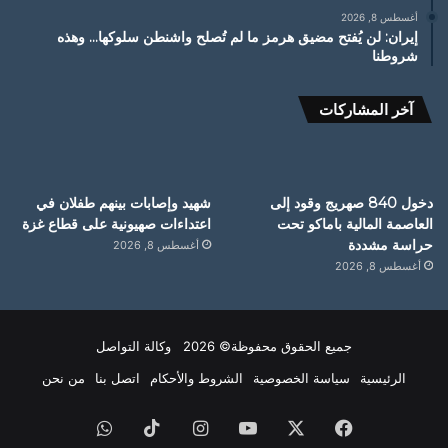
أغسطس 8, 2026
إيران: لن يُفتح مضيق هرمز ما لم تُصلح واشنطن سلوكها… وهذه
شروطنا
آخر المشاركات
دخول 840 صهريج وقود إلى
شهيد وإصابات بينهم طفلان في
العاصمة المالية باماكو تحت
اعتداءات صهيونية على قطاع غزة
حراسة مشددة
أغسطس 8, 2026
أغسطس 8, 2026
جميع الحقوق محفوظة© 2026 وكالة التواصل
الرئيسية
سياسة الخصوصية
الشروط والأحكام
اتصل بنا
من نحن
فيسبوك
X
يوتيوب
انستقرام
‫TikTok
واتساب