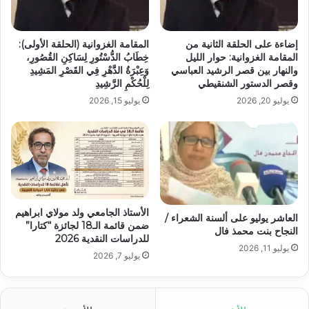
إضاءة على الحلقة الثانية من
المقامة الغزوانية (الحلقة الأولى):
المقامة الغزوانية: حوار الليل
خِطَابُ الدُّسْتُورِ لِسَاكِنِ القُصُورِ،
والنهار بين قصر الرشيد العباسي
وَعِبْرَةُ الدَّهْرِ فِي القَصْرِ المَشِيدِ
وقصر الدستور الشنقيطي
لِلْحُكْمِ الرَّشِيدِ
يوليو 20, 2026
يوليو 15, 2026
الأستاذ الجامعي ولد مولاي ابراهيم
العاشر يوليو على ألسنة الشعراء /
ضمن قائمة الـ18 لجائزة “كتارا”
النجاح بنت محمذ فال
للدراسات النقدية 2026
يوليو 11, 2026
يوليو 7, 2026