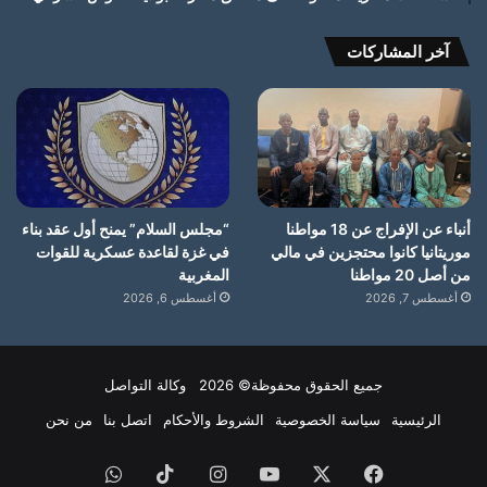
آخر المشاركات
أنباء عن الإفراج عن 18 مواطنا
“مجلس السلام” يمنح أول عقد بناء
موريتانيا كانوا محتجزين في مالي
في غزة لقاعدة عسكرية للقوات
من أصل 20 مواطنا
المغربية
أغسطس 7, 2026
أغسطس 6, 2026
جميع الحقوق محفوظة© 2026 وكالة التواصل
الرئيسية
سياسة الخصوصية
الشروط والأحكام
اتصل بنا
من نحن
فيسبوك
X
يوتيوب
انستقرام
‫TikTok
واتساب