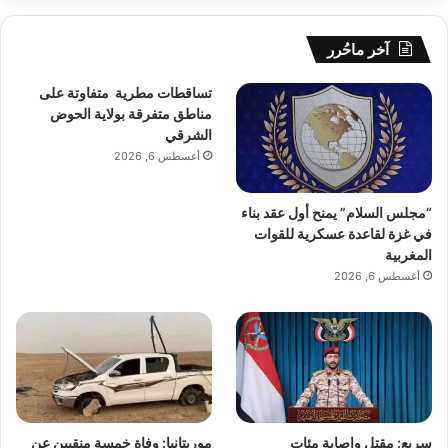
آخر ماحُرر
تساقطات مطرية متفاوتة على
مناطق متفرقة بولاية الحوض
الشرقي
أغسطس 6, 2026
“مجلس السلام” يمنح أول عقد بناء
في غزة لقاعدة عسكرية للقوات
المغربية
أغسطس 6, 2026
سريع: مقتل وإصابة مئات
موريتانيا: وفاة خمسة منقبين عن