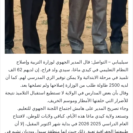
سيليبابي – التواصل: قال المدير الجهوي لوزارة التربية وإصلاح
النظام التعليمي في كيدي ماغا، سيدي ولد فراح، إن لديهم 62 الف
تلميذ في مرحلة الابتدائية ولا يمكن توفير الزي المدرسي لهم. كما أن
لديه 2500 طاولة طلب من الوزارة إصلاحها ولم تصلحها بعد.
وقال بأن بعض المدارس في الولاية لا تستطيع استقبال التلاميذ نتيجة
للأضرار التي خلفتها الأمطار وموسم الخريف.
وجاء تصريح المدير على هامش اجتماع اللجنة الجهوي للتعليم.
وتستعد ولاية كيدي ماغا هذه الأيام، كباقي ولايات للوطن، لافتتاح
العام الدراسي 2025 2026 في بداية شهر اكتوبر المقبل، إلا أن
طبيعتها الجغرافية تعيق ذلك حيث إنها منطقة سيول ووديان تشبه في