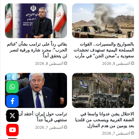
بالصواريخ والمسيرات… القوات
بقائي رداً على ترامب بشأن “غنائم
المسلحة اليمنية تستهدف تحشدات
الحرب”: مجرد شارة ورقية لنصر
سعودية بـ”صحن الجن” في مأرب
لن يتحقق أبداً
أغسطس 8, 2026
أغسطس 8, 2026
الاحتلال يشن عدوانا واسعا في
ترامب حول إيران: أعتقد أن الحرب
الضفة الغربية وينسحب من قلنديا
ستنتهي قريباً جداً
بعد يومين من هدم المنازل
أغسطس 7, 2026
أغسطس 7, 2026