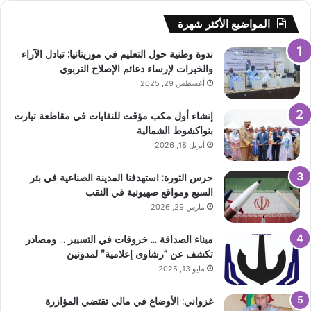
المواضيع الأكثر شهرة
ندوة وطنية حول التعليم في موريتانيا: تبادل الآراء
والخبرات لإرساء دعائم الإصلاح التربوي
أغسطس 29, 2025
إنشاء أول مكب مؤقت للنفايات في مقاطعة تيارت
بنواكشوط الشمالية
أبريل 18, 2026
حرس الثورة: استهدفنا المدينة الصناعية في بئر
السبع ومواقع صهيونية في النقب
مارس 29, 2026
ميناء الصداقة … خروقات في التسيير … ومصادر
تكشف عن “رشاوى إعلامية” لمدونين
مايو 13, 2025
غزواني: الأوضاع في مالي تقتضي المؤازرة