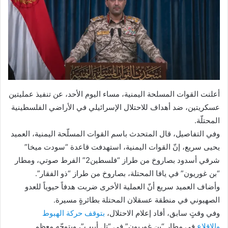
أعلنت القوات المسلحة اليمنية، مساء اليوم الأحد، عن تنفيذ عمليتين
عسكريتين، ضد أهداف للاحتلال الإسرائيلي في الأراضي الفلسطينية
المحتلّة.
وفي التفاصيل، قال المتحدث باسم القوات المسلّحة اليمنية، العميد
يحيى سريع، إنّ القوات اليمنية، استهدفت قاعدة “سودت ميخا”
شرقي أسدود بصاروخ من طراز “فلسطين2” الفرط صوتي، ومطار
“بن غوريون” في يافا المحتلة، بصاروخ من طراز “ذو الفقار”.
وأضاف العميد سريع أنّ العملية الأخرى ضربت هدفاً حيوياً للعدو
الصهيوني في منطقة عسقلان المحتلة بطائرةٍ مسيرة.
وفي وقتٍ سابق، أفاد إعلام الاحتلال،
بتوقف حركة الهبوط
والإقلاع
في مطار “بن غوريون” في “تل أبيب”، وبتوجّه معظم