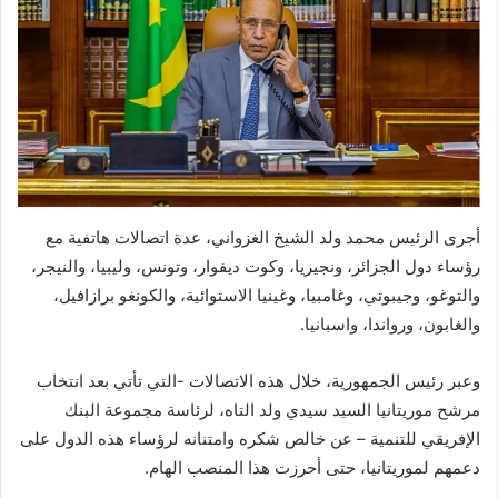
أجرى الرئيس محمد ولد الشيخ الغزواني، عدة اتصالات هاتفية مع
رؤساء دول ⁠الجزائر، ونجيريا، وكوت ديفوار، وتونس، وليبيا، والنيجر،
والتوغو، وجيبوتي، وغامبيا، وغينيا الاستوائية، والكونغو برازافيل،
والغابون، ورواندا، واسبانيا.
وعبر رئيس الجمهورية، خلال هذه الاتصالات -التي تأتي بعد انتخاب
مرشح موريتانيا السيد سيدي ولد التاه، لرئاسة مجموعة البنك
الإفريقي للتنمية – عن خالص شكره وامتنانه لرؤساء هذه الدول على
دعمهم لموريتانيا، حتى أحرزت هذا المنصب الهام.