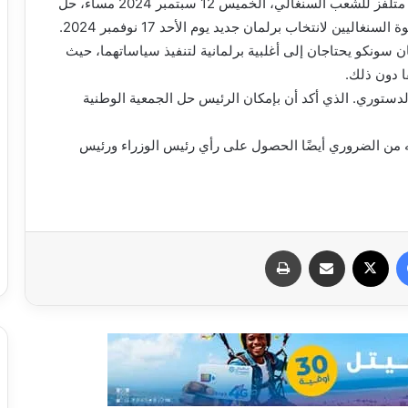
أعلن الرئيس السنغالي بصيرو ديوماي فاي، في خطاب متلفز للشعب السنغالي، الخميس 12 سبتمبر 2024 مساء، حل
سونكو يحتاجان إلى أغلبية برلمانية لتنفيذ سياساتهما، حيث
ا دون ذلك.
ستوري. الذي أكد أن بإمكان الرئيس حل الجمعية الوطنية
الي في رسالة مؤرخة 9 سبتمبر، أنه من الضروري أيضًا الحصول على رأي رئيس الوزراء ورئيس
فيسبوك
X
مشاركة عبر البريد
طباعة