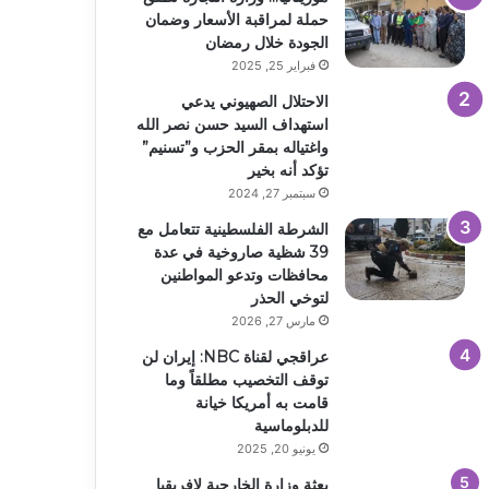
حملة لمراقبة الأسعار وضمان
الجودة خلال رمضان
فبراير 25, 2025
الاحتلال الصهيوني يدعي
استهداف السيد حسن نصر الله
واغتياله بمقر الحزب و”تسنيم”
تؤكد أنه بخير
سبتمبر 27, 2024
الشرطة الفلسطينية تتعامل مع
39 شظية صاروخية في عدة
محافظات وتدعو المواطنين
لتوخي الحذر
مارس 27, 2026
عراقجي لقناة NBC: إيران لن
توقف التخصيب مطلقاً وما
قامت به أمريكا خيانة
للدبلوماسية
يونيو 20, 2025
بعثة وزارة الخارجية لإفريقيا