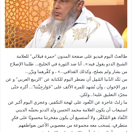
طالعتُ اليوم فيديو على صفحة المدون “حمزة فيلالي” للعلامة
الشيخ الددو يقول فيه:«.. أنا ضد الثورة في الخليج،.. طلبنا الإصلاح
من بشار ولم يصلح، وكذلك القذافي…» ، و كفَّرهما وبرَّر…
من نَكَد الدّنيا المُمِل أن نضطر اليوم للكتابة عن “الربيع العربي” و عن
دور الإخوان ، وأن نُشهد للمرة الألف على “خَوَارجِيَّتنا”… أكره حتّى
مجرّد التعليق عليه!…ولكن.
ما زلتُ عاجزة عن التَّعود على لهجة التكفير، وعجزي اليوم أكبر عن
استيعاب أن يكون العلامة محمد الحسن ولد الددو بحسِّه الديني
النَّفاذ هو المُكَفِّر، ولا أستسيغ أن يكون مفخرتنا محسوبًا على فكرٍ
متطرفٍ، يَسحب معه مجموعة من معصوبي الأعين بعواطفهم