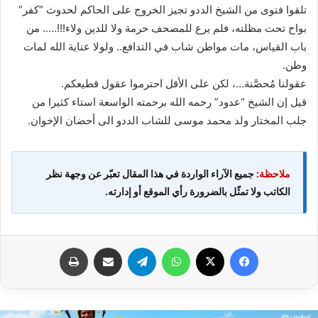
تلقوا فتوى من الشيخ الددو تجيز الخروج على الحاكم لحدوث “كفر”
بواح تحت مظلته، فلم يرع للمصحف حرمة ولا للدين ولاء!!!….. من
باب القياس، مات مواطن شاب في التدافع.. ولولا عناية الله لمات
وطن.
عقولنا مُحصَّنة…، لكن على الأقل احترموا عقول قطيعكم.
قيل إن الشيخ “عدود” رحمه الله برحمته الواسعة استاء كثيرا من
جلب المختار ولد محمد موسى للشاب الددو الى أحضان الإخوان.
ملاحظة:
جميع الآراء الواردة في هذا المقال تعبّر عن وجهة نظر
الكاتب ولا تمثّل بالضرورة رأي الموقع أو إدارته.
فيسبوك
X
واتساب
تيلقرام
مشاركة عبر البريد
طباعة