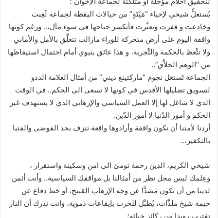
لتحقيق أحلام مؤجلة أو متلكئة لجماعة الإخوان ؛
يُستغلُّ شيخي لإحياء “مَيْتَةٍ” من خيالات اليقظة لجماعة لَعِبت
وخادعت و قفزت وتعثَّرت فأنكسر جناحها في سوء مآل،.. ورغم كونها
واقفة اليوم على أرض متحركة للوراء مازالت تتعلَّق بالأمل والأماني
ولا تتَّعظ بالحكمة والتَّجربة، و هذا عائق بنيوي أمام احتمال استيقاظها
من “الوهم الخلاَّق”..
الجماعة تَستغل نجوم “ماركتينغ ديني” من أمثال العلامة الددو
لتسويق تضليلها الأقدس في كونها لا تسعى الى الحكم.. في الوقت
الذي لا شاغل لها إلا العمل السياسي والإرهابي الذي لا يستهدف غير
الحكم و أمور الدّنيا لا أمور الدّين.
أردنا لأمتنا أن تكون واقفة وأرادوها واقعة تنزف بحد الفوضى والفتيا
بالتكفير،..
شيخي الكريم، الدين رحمة تومئ الى امن وسكينة واستقرار ،
وعِلمك ليس محل نظر من أمثالنا بل مواقفك السياسية.. وأنت أثمن
لدينا من أن تكون مَصَدًّا عن وجه الإرهاب القبيح، أو خط دفاع عن
خيمة شيخ ملذَّات، يُطبَّل للحرب بإيقاعات دموية، وانت تدرك أن النار
تقترب رويدا من ركائز خبائه؛