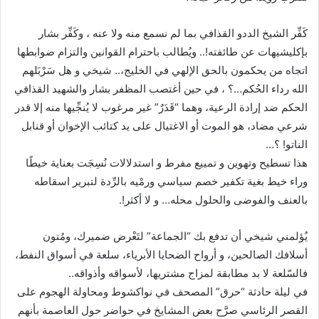
كَفِّر الشيخ الددو القذافي بما لم نسمع منه ولا عنه ، وكَفِّر بشار
بإكليشيهات عن طائفته!.. ويُطالب باحترام القوانين والتزام ضوابطها
اتجاه من يحكمون بالحق الإلهي في الخليج،.. شيخي و هل سَرْبَلهم
الله رداء الحُكم…؟ ، في حين أغتصب المظفر بشار والشهيد القذافي
الحكم ضد إرادة الرعية، وهما “قَدَرٌ” غير مرغوب لا يُنجِّيها منه إلا قدر
شرعي مضاد، هو الموت أو الاغتيال على يد كتائب الإخوان أو قنابل
الناتو! ؟…
هذا تسطيح وتهوين و تمييع مفرط و استدلالات نُسِجَت بعناية خيطًا
وراء خيط بغية تكفير خصم سياسي ورمْيه بالرِّدة لتبرير اسقاطه
بالعنف والفوضى والحلول محله… و لا أكثر!.
يُؤلمني شيخي أن تدفع بك “الجماعة” لتَعْرض ضميرك، ومُتون
أسلافك الصالحين، و أرواح الضحايا الأبرياء، سلعة في أسواق النفط،
فالسّلعة لا بد مطابقة لمزاج مشتريها، لأسواقه وأذواقه..
في ليلة حادثة “حرق” المصحف في نواكشوط ومحاولة الهجوم على
القصر الرئاسي صرَّح بعض المشايخ في حواضر حول العاصمة بأنهم