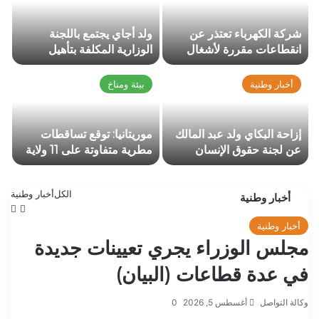
شركة الكهرباء تعتذر عن
ولد أجاي يجتمع باللجنة
انقطاعات مقررة لأشغال
الوزارية المكلفة بتأهيل
صيانة في نواكشوط
وتصنيف المؤسسات
أخبار وطنية
بيئة ومناخ
إزاحة البكاي ولد عبد المالك
موريتانيا: توقع تساقطات
عن لجنة حقوق الإنسان
مطرية متفاوتة على 11 ولاية
وتعيينه…
إلى جانب…
الكل
أخبار وطنية
أخبار وطنية
الصفح
الص
الساب
التا
أخبار وطنية
مجلس الوزراء يجري تعيينات جديدة
في عدة قطاعات (البيان)
وكالة التواصل
أغسطس 5, 2026
0