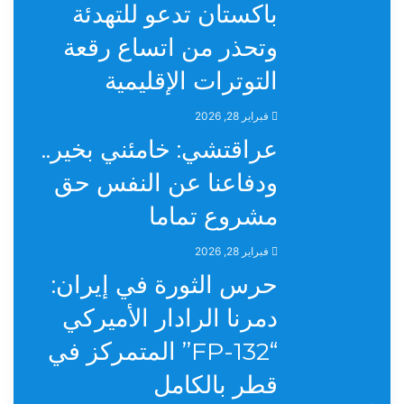
باكستان تدعو للتهدئة
وتحذر من اتساع رقعة
التوترات الإقليمية
فبراير 28, 2026
عراقتشي: خامئني بخير..
ودفاعنا عن النفس حق
مشروع تماما
فبراير 28, 2026
حرس الثورة في إيران:
دمرنا الرادار الأميركي
“FP-132” المتمركز في
قطر بالكامل