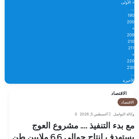
« الأولى
...
190
200
«
209
210
211
»
220
230
...
الأخيرة
الاقتصاد
الاقتصاد
وكالة التواصل
أغسطس 5, 2026
0
مع بدء التنفيذ …. مشروع العوج
يستهدف إنتاج حوالي 6.6 ملايين طن