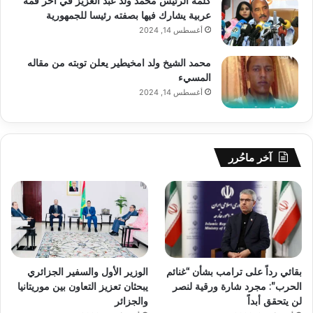
كلمة الرئيس محمد ولد عبد العزيز في آخر قمة
عربية يشارك فيها بصفته رئيسا للجمهورية
أغسطس 14, 2024
محمد الشيخ ولد امخيطير يعلن توبته من مقاله
المسيء
أغسطس 14, 2024
آخر ماحُرر
بقائي رداً على ترامب بشأن “غنائم
الوزير الأول والسفير الجزائري
الحرب”: مجرد شارة ورقية لنصر
يبحثان تعزيز التعاون بين موريتانيا
لن يتحقق أبداً
والجزائر