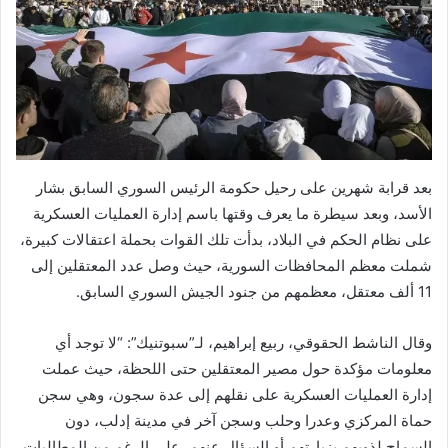
بعد قرابة شهرين على رحيل حكومة الرئيس السوري السابق بشار
الأسد، وبعد سيطرة ما يعرف وقتها باسم إدارة العمليات العسكرية
على نظام الحكم في البلاد، بدأت تلك القوات بحملة اعتقالات كبيرة،
شملت معظم المحافظات السورية، حيث وصل عدد المعتقلين إلى
11 ألف معتقل، معظمهم من جنود الجيش السوري السابق.
وقال الناشط الحقوقي، ربيع إبراهيم، لـ”سبوتنيك”: “لا توجد أي
معلومات مؤكدة حول مصير المعتقلين حتى اللحظة، حيث عملت
إدارة العمليات العسكرية على نقلهم إلى عدة سجون، وهي سجن
حماة المركزي وعدرا وحلب وسجن آخر في مدينة إدلب، دون
السماح لذويهم بزيارتهم أو السؤال عنهم، على الرغم من المطالبات