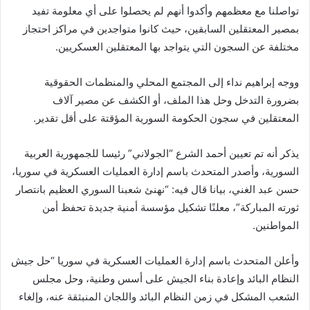
تواصلنا مع معظمهم وأكدوا أنهم لم يحصلوا على أي معلومة تفيد
بمصير المعتقلين السابقين، حيث كانوا متواجدين في مراكز احتجاز
مختلفة عن السجون التي يتواجد بها المعتقلين العسكريين.
ووجه إبراهيم نداء إلى المجتمع المحلي والمنظمات الحقوقية
بضرورة التدخل وحل هذا الملف، أو الكشف عن مصير آلاف
المعتقلين في سجون الحكومة السورية المؤقتة على أقل تقدير.
يذكر أنه تم تعيين أحمد الشرع “الجولاني” رئيسا للجمهورية العربية
السورية، وأصدر المتحدث باسم إدارة العمليات العسكرية في سوريا،
حسن عبد الغني، بيانا قال فيه: “نهنئ شعبنا السوري العظيم بانتصار
ثورته المباركة”، معلنًا تشكيل مؤسسة أمنية جديدة تحفظ أمن
المواطنين.
وأعلن المتحدث باسم إدارة العمليات العسكرية في سوريا “حل جيش
النظام البائد وإعادة بناء الجيش على أسس وطنية، وحل مجلس
الشعب المشكل في زمن النظام البائد واللجان المنبثقة عنه، وإلغاء