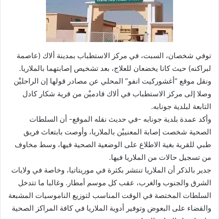
توفي شخصان، السبت، في مركز الاستطباب بمدينة ألاك (عاصمة
لبراكنه) حيث كانا يخضعان للعلاج، بعد تشخيص إصابتهما بالملاريا.
ونقل موقع “أغشوركيت انفو” المحلي عن مصادر قولها إن الراحليْن
وصلا إلى مركز الاستطباب في ألاك قادميْن من قرية شكار كادل
التابعة لبلدية جونابه.
وأكد عمدة بلدية جونابه -في حديث نقله الموقع- أن السلطات
الصحية شخصت إصابة المعنييْن بالملاريا، وأوصت بابتعاث فريق
طبي للقرية بغية الاطلاع على الوضعية الصحية فيها، وسط مخاوف
من تسجيل حالات من الملاريا فيها.
جدير بالذكر أن الملاريا تنتشر بكثرة في موريتاتيا، وخاصة في ولايات
الشرق والجنوب والغرب، عقب كل موسم أمطار. وغالبا ما تتدخل
السلطات المختصة في الوقت المناسب لتوزيع الناموسيات المشبعة
والقضاء على البعوض وتوفير أدوية الملاريا في كافة المراكز الصحية