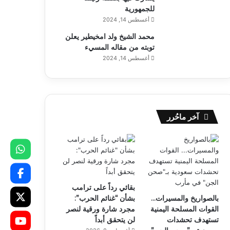
للجمهورية
أغسطس 14, 2024
محمد الشيخ ولد امخيطير يعلن
توبته من مقاله المسيء
أغسطس 14, 2024
آخر ماحُرر
بقائي رداً على ترامب
بالصواريخ والمسيرات…
بشأن “غنائم الحرب”:
القوات المسلحة اليمنية
مجرد شارة ورقية لنصر
تستهدف تحشدات
لن يتحقق أبداً