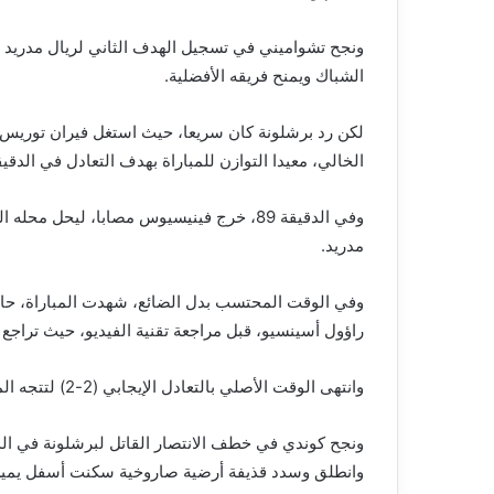
الشباك ويمنح فريقه الأفضلية.
لكن رد برشلونة كان سريعا، حيث استغل فيران توريس، 
الخالي، معيدا التوازن للمباراة بهدف التعادل في الدقيقة 4
وفي الدقيقة 89، خرج فينيسيوس مصابا، ليح
مدريد.
وفي الوقت المحتسب بدل الضائع، شهدت المباراة، حالة 
راؤول أسينسيو، قبل مراجعة تقنية الفيديو، حيث تراجع 
وانتهى الوقت الأصلي بالتعادل الإيجابي (2-2) لتتجه المباراة للأشواط الإضافية.
وانطلق وسدد قذيفة أرضية صاروخية سكنت أسفل يمين 