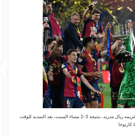
توج برشلونة بكأس ملك إسبانيا، بعد فوزه القاتل على غريمه ريال مدريد، بنتيجة 3-2 مساء السبت، بعد التمديد للوقت
 كارتوخا