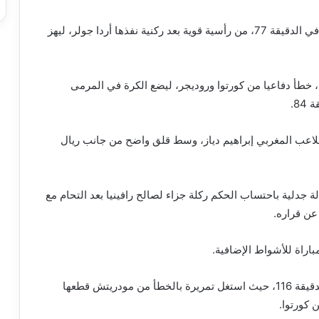
ونجح تشواميني في تسجيل الهدف الثاني لريال مدريد في الدقيقة 77، من رأسية قوية بعد ركنية نفذها أردا جولر، ليهز
خطأ دفاعيا من كورتوا وروديجر، ليضع الكرة في المرمى
8.
ل محله اللاعب المغربي إبراهيم دياز، وسط قلق واضح من جانب ريال
جدلية باحتساب الحكم ركلة جزاء لصالح رافينيا بعد التحام مع
عن قراره.
ونجح كوندي في خطف الانتصار القاتل لبرشلونة في الدقيقة 116، حيث استغل تمريرة بالخطأ من مودريتش قطعها
كورتوا.