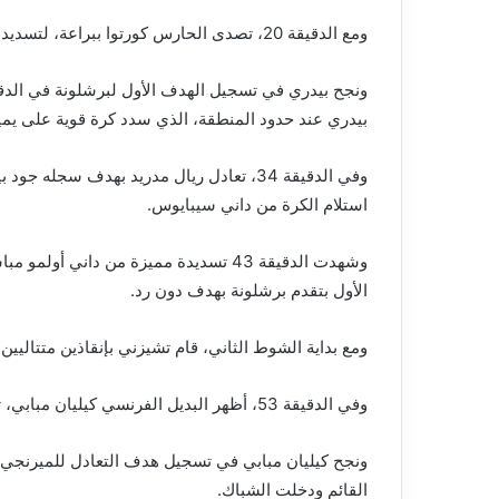
ومع الدقيقة 20، تصدى الحارس كورتوا ببراعة، لتسديدة قوية من كوندي، ليحرم برشلونة من هدف محقق.
بيدري عند حدود المنطقة، الذي سدد كرة قوية على يمين
وفي الدقيقة 34، تعادل ريال مدريد بهدف سج
استلام الكرة من داني سيبايوس.
وشهدت الدقيقة 43 تسديدة مميزة من داني
الأول بتقدم برشلونة بهدف دون رد.
ومع بداية الشوط الثاني، قام تشيزني بإنقاذين متتاليين
وفي الدقيقة 53، أظهر البديل الفرنسي كيليان مبابي، تألقه الكبير، حيث تصدى تشيزني لمحاولاته الأولى.
القائم ودخلت الشباك.