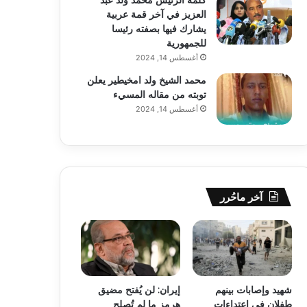
العزيز في آخر قمة عربية
يشارك فيها بصفته رئيسا
للجمهورية
أغسطس 14, 2024
محمد الشيخ ولد امخيطير يعلن
توبته من مقاله المسيء
أغسطس 14, 2024
آخر ماحُرر
شهيد وإصابات بينهم
إيران: لن يُفتح مضيق
طفلان في اعتداءات
هرمز ما لم تُصلح