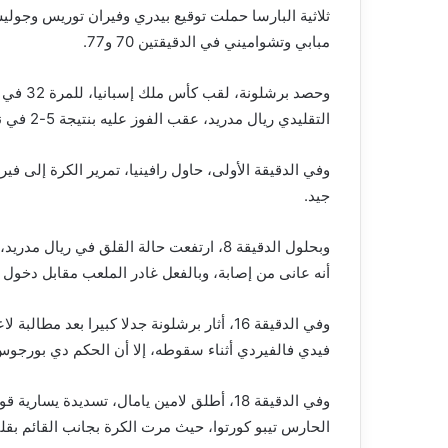
مبابي وتشواميني في الدقيقتين 70 و77.
وحصد بر
التقليدي ريال مدريد، عقب الفوز عليه بنتيجة 5-2 في نهائي كأس السوبر الإسباني.
وفي الدقيقة الأولى، حاول رافينيا، تمرير الكرة إلى في
جيد.
وبحلول الدقيقة 8، ارتفعت حالة القلق في 
أنه عانى من إصابة، وبالفعل غادر الملعب مقابل دخول 
وفي الدقيقة 16، أثار برشلونة جدلا كبيرا بعد
فيدي فالفيردي أثناء سقوطه، إلا أن الحكم دي بورجوس
وفي الدقيقة 18، أطلق لامين يامال، تسديدة 
الحارس تيبو كورتوا، حيث مرت الكرة بجانب القائم بقلي