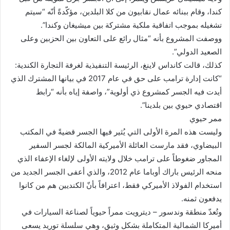
كندا، وقام ببنائه عمال نقابيون من كلا البلدين، مؤكّدةً أنّه “سيتم
تشغيله بموجب اتفاقية ملكية مشتركة بين ميشيغان وكندا”.
ووصفت المشروع بأنه “مثال رائع على التعاون بين الحزبين وعلى
الصعيد الدولي”.
كذلك، قالت كانداس لاينغ، الرئيسة التنفيذية لغرفة التجارة الكندية:
“كانت إدارة ترامب على حق في عام 2017 في بيانها المشترك الذي
أيدت فيه الجسر كمشروع ذي أولوية”، واصفة إياه بأنه “رابط
اقتصادي حيوي بين بلدينا”.
ممر حيوي
وليست هذه المرة الأولى التي يُثير فيها الجسر قضيةً في المكتب
البيضاوي، فقد مارست العائلة الأميركية المالكة لجسر السفير
المجاور ضغوطاً على ترامب خلال ولايته الأولى لإلغاء الإعفاء الذي
منحه الرئيس باراك أوباما عام 2012، والذي أعفى الجسر الجديد من
استخدام الفولاذ الأميركي فقط، اعترافاً بأنّ الكنديين هم من كانوا
يدفعون ثمنه.
وتُعدّ منطقة وندسور – ديترويت ممراً حيوياً لصناعة السيارات في
أميركا الشمالية المتكاملة بشكل وثيق، وهي سلسلة توريد يسعى