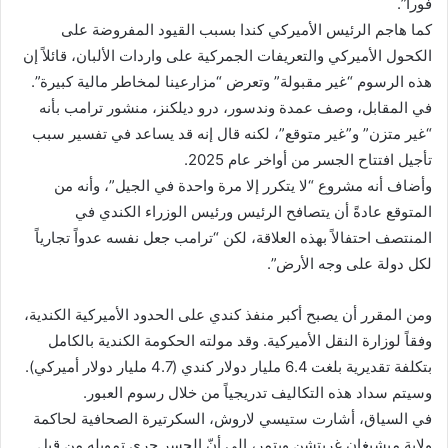
فوراً”.
كما هاجم الرئيس الأميركي كندا بسبب القيود المفروضة على
الكحول الأميركي والتعريفات الجمركية على واردات الألبان، قائلاً إن
هذه الرسوم “غير مقبولة” وتعرض “مزارعينا لمخاطر مالية كبيرة”.
في المقابل، وصف عمدة وندسور، درو ديلكنز، منشور ترامب بأنه
“غير متزن” و”غير متوقع”، لكنه قال إنه قد يساعد في تفسير سبب
تأجيل افتتاح الجسر من أواخر عام 2025.
وأضاف أنه مشروع “لا يتكرر إلا مرة واحدة في الجيل”، وأنه من
المتوقع عادةً أن يتصافح الرئيس ورئيس الوزراء الكندي في
المنتصف احتفالاً بهذه العلاقة، لكن “ترامب جعل نفسه عدواً تجارياً
لكل دولة على وجه الأرض”.
ومن المقرر أن يصبح أكبر منفذ كندي على الحدود الأميركية الكندية،
وفقاً لوزارة النقل الأميركية. وقد مولته الحكومة الكندية بالكامل
بتكلفة تقديرية بلغت 6.4 مليار دولار كندي (4.7 مليار دولار أميركي).
وسيتم سداد هذه التكاليف تدريجياً من خلال رسوم العبور.
في السياق، أشارت ستيسي لاروش، السكرتيرة الصحافية لحاكمة
ولاية ميشيغان غريتشن ويتمر، إلى أنّ الجسر جرى تمويله من قبل