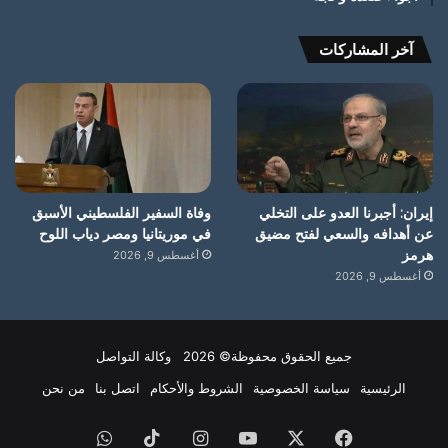
آخر المشاركات
إيران: أجبرنا العدو على التخلي
وفاة السفير الفلسطيني الأسبق
عن أهدافه والسعي لفتح مضيق
في موريتانيا ومصر دياب اللوح
هرمز
أغسطس 9, 2026
أغسطس 9, 2026
جميع الحقوق محفوظة© 2026 وكالة التواصل
الرئيسية
سياسة الخصوصية
الشروط والأحكام
اتصل بنا
من نحن
فيسبوك
X
يوتيوب
انستقرام
‫TikTok
واتساب