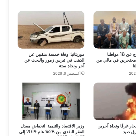
أنباء عن الإفراج عن 18 مواطنا
موريتانيا: وفاة خمسة منقبين عن
وا محتجزين في مالي من
الذهب في تيرس زمور والبحث عن
آخر ونجاة ستة
أغسطس 6, 2026
بحار غرقًا ونجاة آخرين
وزير الاقتصاد والتنمية: انخفاض معدل
رق صيد
الفقر النقدي من 28% عام 2019 إلى