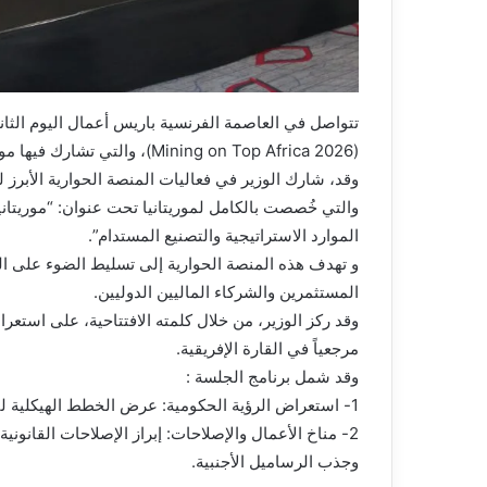
تتواصل في العاصمة الفرنسية باريس أعمال اليوم الثاني
(Mining on Top Africa 2026)، والتي تشارك فيها موريتانيا ممثلة بوفد يقوده وزير المعادن والصناعة، أدي ولد الزين.
وقد، شارك الوزير في فعاليات المنصة الحوارية الأبرز
والتي خُصصت بالكامل لموريتانيا تحت عنوان: “موريتانيا
الموارد الاستراتيجية والتصنيع المستدام”.
و تهدف هذه المنصة الحوارية إلى تسليط الضوء على المقد
المستثمرين والشركاء الماليين الدوليين.
وقد ركز الوزير، من خلال كلمته الافتتاحية، على استعراض
مرجعياً في القارة الإفريقية.
وقد شمل برنامج الجلسة :
1- استعراض الرؤية الحكومية: عرض الخطط الهيكلية لتطوير القطاع وتحقيق التنمية المستدامة.
2- مناخ الأعمال والإصلاحات: إبراز الإصلاحات القانونية
وجذب الرساميل الأجنبية.