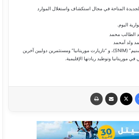
الجديدة المتاحة في مجال استكشاف واستغلال الموارد
رية اليوم.
د الطالب محمد
مد ولد آمحمد
بالإضافة إلى عروض متخصصة قدمتها شركتي “سنيم” (SNIM)، و “تازيارت موريتانيا” ومستثمرين دوليين آخرين
ي موريتانيا وتوطيد ريادتها الإقليمية.
فيسبوك
X
مشاركة عبر البريد
طباعة