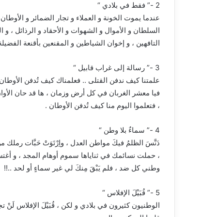
2 -” فقط في بلادي “
عندما يموت الخونة و العملاء و تجار الضمائر و الأوطان 
السلطان و الأموال و الشهوات و الأحقاد و الرذائل ، و ا
التافهين ، و إخوان الشياطين و المقنعين بأقنعة الفضيل
3 -” رسالة إلى غراب قابيل “
علمتنا كيف ندفن القتلى .. فعلمناك كيف تُدفن الأوطان .
فيا معشر الغربان في كل أرض وزمان ، ها قد حان الأوان
، فتعلموا اليوم منا كيف تُدفن الأوطان .
4 -” سماءٌ بلا وطن “
دَنَّسَ الظلمُ فيكَ مواطن العدل ، واِرْتَوَتْ حَبَّات
، حملت نسائمك في ثناياها سموم أوهام المجد ، و أغتس
وطني كل ضد ، فلم يَبْقَ مِنكَ لي غير سماءٍ أو لحد ..!!
5 -” قُبَيْلَ الإفلاس “
الوطنيون كثيرون في بلادي و لكن ، قُبَيْلَ الإفلاس لَنْ تجد