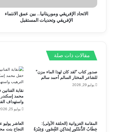
الاتحاد الإفريقي وموريتانيا… بين عمق الانتماء
الإفريقي وتحديات المستقبل
مقالات ذات صلة
صدور كتاب “لقد كان لهذا الماء مزن”
للشاعر المختار السالم أحمد سالم
يوليو 29, 2026
نقابة الفنانين 
محمد إسكندر ب
واستهداف الفن
يوليو 25, 2026
المقامة الغزوانية (الحلقة الأولى):
العاشر يوليو ع
خِطَابُ الدُّسْتُورِ لِسَاكِنِ القُصُورِ، وَعِبْرَةُ
النجاح بنت مح