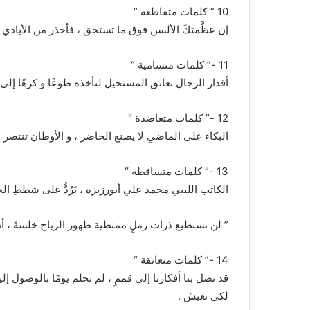
10 ” كلمات متقاطعة “
إن عظَّمتكَ الألسن فوق ما تستحق ، فأحذر من الأيادي لأن
11 -” كلمات متسامية “
أقدار الرجال تعانق المستحيل لتأخذه طوعًا و كرهًا إلى 
12 -” كلمات متعاضدة “
البكاء على الماضي لا يصنع الحاضر ، و الأوطان تنتصر بق
13 -” كلمات متساقطة “
الكاتب الليبي محمد علي أبورزيزة ، يَرُدُّ على شططِ الخ
” لن تستطيع ذرات رملٍ ممتطية ظهور الرياح خلسةً ، أن ت
14 -” كلمات متعانقة “
قد تصل بنا أفكارنا إلى قممٍ ، لم نحلم يومًا بالوصول إل
لكي نعيش .