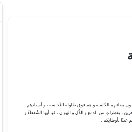
َنْ يعرضون مفاتنهم الخُلقية و هم فوق طاولة النِّخاسة ، و أسيادهم
 ، بقطراتٍ من الدمع و الذُّل و الهوان ، فيا أيها الشُفعاءُ و
كم عبثًا بأوطانِكم .