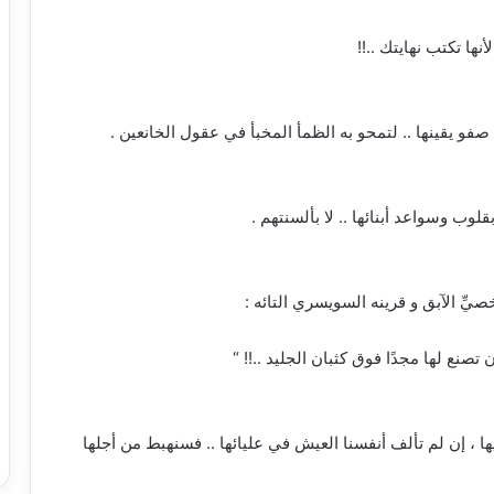
ها تكتب نهايتك ..!!
صفو يقينها .. لتمحو به الظمأ المخبأ في عقول الخانعين .
لوب وسواعد أبنائها .. لا بألسنتهم .
صيِّ الآبق و قرينه السويسري التائه :
صنع لها مجدًا فوق كثبان الجليد ..!! “
يها ، إن لم تألف أنفسنا العيش في عليائها .. فسنهبط من أجلها