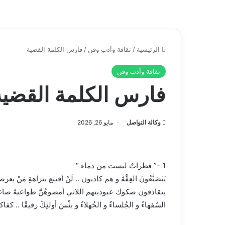
الرئيسية
/
ثقافة وأدب وفن
/
فارس الكلمة القضية
ثقافة وأدب وفن
فارس الكلمة القضية
وكالة التواصل
مايو 26, 2026
1 -” قطراتٌ ليست من دماء “
يَتَصَنَّعُونَ العِفَّةَ و هم كاذبون .. لَنْ أقتنع بنزاهةِ م
يتقاذفون صكوك عبوديتهم اللاتي أمضوهُنَّ طواعيةً صاغرينَ
السُفهاءُ و الجُلساءُ و الجُهلاءُ و بئْسَ أولئِكَ رفيقًا .. كفا