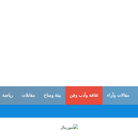
مقالات وآراء
ثقافة وأدب وفن
بيئة ومناخ
مقابلات
رياضة
ات… القوات المسلحة اليمنية تستهدف تحشدات سعودية بـ”صحن الجن” في مأرب