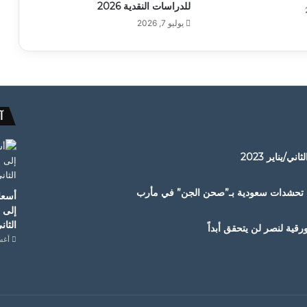
للدراسات النقدية 2026
يوليو 7, 2026
آ
/يناير 2023
دف تحشدات سعودية بـ”صحن الجن” في مأرب
أسعار
إلى 
الثاني/
قية لنصر لن يتحقق أبداً
أغسطس