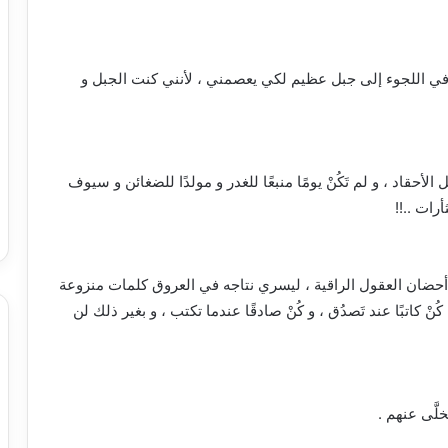
ً في اللجوء إلى جبل عظيم لكي يعصمني ، لأنني كنت الجبل و
حقاد ، و لم تَكُنْ يومًا منبعًا للغدر و مولدًا للضغائن و سيوف
رات ..!!
 أحضان العقول الراقية ، ليسري نتاجه في العروق كلمات منزوعة
نْ كاتبًا عند تَصدُق ، و كُنْ صادقًا عندما تكتب ، و بغير ذلك لن
َّى عنهم .