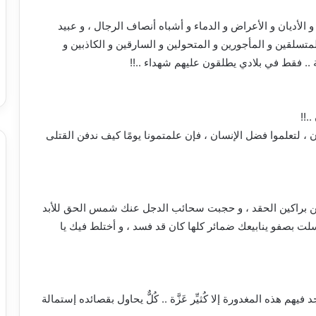
و الأديان و الأعراض و الدماء و أشباه أنصاف الرجال ، و عبيد
لمتسلقين و المأجورين و المتحولين و السارقين و الكاذبين و
ة .. فقط في بلادي يطلقون عليهم شهداء ..!!
.!!
 ، لتعلموا فضل الإنسان ، فإن علمتمونا يومًا كيف ندفن القتلى
 رملك من براكين الحقد ، و حجبت سحائب الدجل عنك شمس الحق للأبد
لت بصفو ينابيعك ضمائر كلها كان قد فسد ، و أختلط فيك يا
 فيهم هذه المغدورة إلا كُثيِّر عَزَّة .. كُلٌّ يحاول بقصائده إستمالة