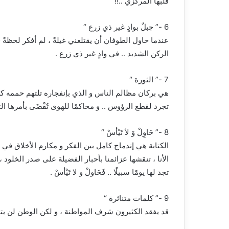
قلبها المركزي ..!!
6 -” جبلٌ بوادٍ غير ذي زرع “
عندما حاول الطوفان أن يقتلعني غيلةً ، لم أفكر لحظة
الركن الشديد .. في وادٍ غير ذي زرع .
7 -” الثورة “
هي بركان مظالم الناس و الذي بإنفجاره تلتهم حممه كل الأ
تجرد لقطع الرؤوس .. و محاكمًا للهوى تُقْضَى بأمرها الثأ
8 -” حَاوِلْ وَ لاَ تَيْأسْ “
الكتابة هي إندماج كامل بين الفكر و مكارم الأخلاق في
الأنا ، تنقشها عزائمنا بأحبار الفضيلة على صدر الخلود ، كُ
تجد لها يومًا سبيلًا .. فَحَاولْ و لا تَيْأسْ .
9 -” كلمات متناثرة “
قد يفقد الكثيرون شرف المواطنة ، و لكن الوطن لن يتخل