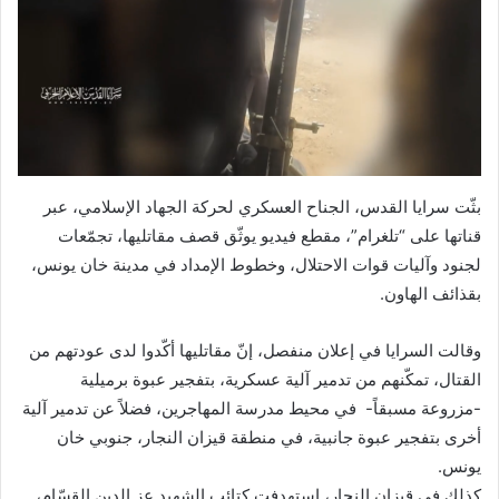
بثّت سرايا القدس، الجناح العسكري لحركة الجهاد الإسلامي، عبر
قناتها على “تلغرام”، مقطع فيديو يوثّق قصف مقاتليها، تجمّعات
لجنود وآليات قوات الاحتلال، وخطوط الإمداد في مدينة خان يونس،
بقذائف الهاون.
وقالت السرايا في إعلان منفصل، إنّ مقاتليها أكّدوا لدى عودتهم من
القتال، تمكّنهم من تدمير آلية عسكرية، بتفجير عبوة برميلية
-مزروعة مسبقاً- في محيط مدرسة المهاجرين، فضلاً عن تدمير آلية
أخرى بتفجير عبوة جانبية، في منطقة قيزان النجار، جنوبي خان
يونس.
كذلك في قيزان النجار، استهدفت كتائب الشهيد عز الدين القسّام،