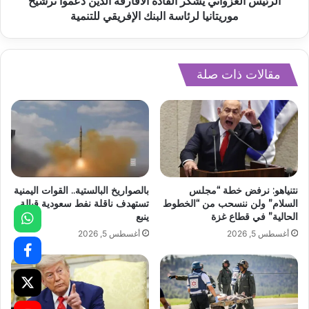
الرئيس الغزواني يشكر القادة الأفارقة الذين دعموا ترشيح
موريتانيا لرئاسة البنك الإفريقي للتنمية
مقالات ذات صلة
نتنياهو: نرفض خطة “مجلس
بالصواريخ البالستية.. القوات اليمنية
السلام” ولن ننسحب من “الخطوط
تستهدف ناقلة نفط سعودية قبالة
الحالية” في قطاع غزة
ينبع
أغسطس 5, 2026
أغسطس 5, 2026