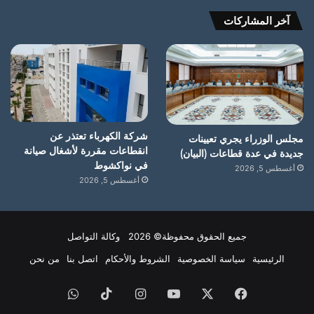
آخر المشاركات
شركة الكهرباء تعتذر عن
مجلس الوزراء يجري تعيينات
انقطاعات مقررة لأشغال صيانة
جديدة في عدة قطاعات (البيان)
في نواكشوط
أغسطس 5, 2026
أغسطس 5, 2026
جميع الحقوق محفوظة© 2026 وكالة التواصل
الرئيسية
سياسة الخصوصية
الشروط والأحكام
اتصل بنا
من نحن
فيسبوك
X
يوتيوب
انستقرام
‫TikTok
واتساب