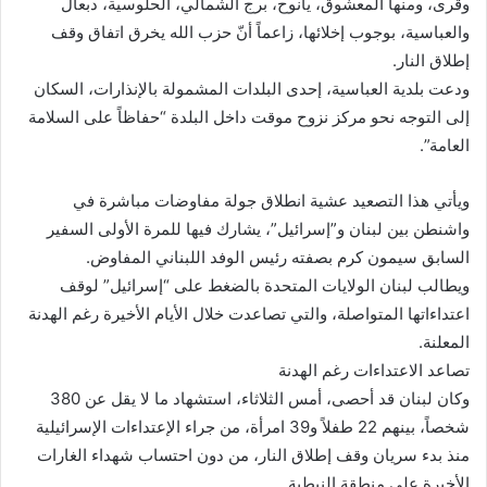
وقرى، ومنها المعشوق، يانوح، برج الشمالي، الحلوسية، دبعال
والعباسية، بوجوب إخلائها، زاعماً أنّ حزب الله يخرق اتفاق وقف
إطلاق النار.
ودعت بلدية العباسية، إحدى البلدات المشمولة بالإنذارات، السكان
إلى التوجه نحو مركز نزوح موقت داخل البلدة “حفاظاً على السلامة
العامة”.
ويأتي هذا التصعيد عشية انطلاق جولة مفاوضات مباشرة في
واشنطن بين لبنان و”إسرائيل”، يشارك فيها للمرة الأولى السفير
السابق سيمون كرم بصفته رئيس الوفد اللبناني المفاوض.
ويطالب لبنان الولايات المتحدة بالضغط على “إسرائيل” لوقف
اعتداءاتها المتواصلة، والتي تصاعدت خلال الأيام الأخيرة رغم الهدنة
المعلنة.
تصاعد الاعتداءات رغم الهدنة
وكان لبنان قد أحصى، أمس الثلاثاء، استشهاد ما لا يقل عن 380
شخصاً، بينهم 22 طفلاً و39 امرأة، من جراء الإعتداءات الإسرائيلية
منذ بدء سريان وقف إطلاق النار، من دون احتساب شهداء الغارات
الأخيرة على منطقة النبطية.