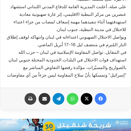
على صلة، أعلنت المديرية العامة للدفاع المدني اللبناني استشهاد
عنصرين من مركز النبطية الاقليمي، إثر غارة صهيونية معادية
استهدفتهما أثناء تنفيذهما مهمة إسعاف لمصاب من جراء اعتداء
للاحتلال في مدينة النبطية، جنوب لبنان.
ويواصل الاحتلال الصهيوني اعتداءاته في لبنان وانتهاكه لوقف إطلاق
النار المُبرم في منتصف ليل 16-17 أبريل الماضي.
في المقابل، تواصل المقاومة الإسلامية في لبنان – حزب الله
استهداف قوات الاحتلال في البلدات الحدودية المحتلة جنوبي لبنان
بالصواريخ والمسيّرات، مؤكدة رفضها التفاوض المباشر مع
“إسرائيل” وتمسكها بأنّ سلاح المقاومة ليس جزءاً من أي مفاوضات
فيسبوك
X
واتساب
تيلقرام
مشاركة عبر البريد
طباعة