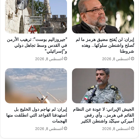
إيران: لن يُفتح مضيق هرمز ما لم
“جيروزاليم بوست”: ترهيب الأرمن
تُصلح واشنطن سلوكها… وهذه
في القدس وسط تجاهل دولي
شروطنا
و”إسرائيلي”
أغسطس 8, 2026
أغسطس 8, 2026
الجيش الإيراني: لا عودة عن النظام
إيران: لم نهاجم دول الخليج بل
القائم في هرمز… وأي رفض
استهدفنا القواعد التي انطلقت منها
أميركي سيكبّد واشنطن الكثير
الهجمات
أغسطس 8, 2026
أغسطس 8, 2026