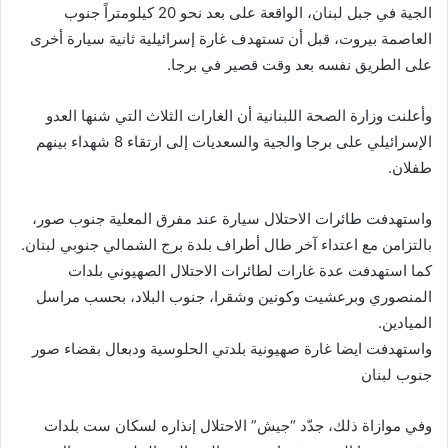
الجية في جبل لبنان، الواقعة على بعد نحو 20 كيلومتراً جنوب
العاصمة بيروت، قبل أن تستهدف غارة إسرائيلية ثانية سيارة أخرى
على الطريق نفسه بعد وقت قصير في برجا.
وأعلنت وزارة الصحة اللبنانية أن الغارات الثلاث التي شنها العدو
الإسرائيلي على برجا والجية والسعديات إلى ارتقاء 8 شهداء بينهم
طفلان.
واستهدفت طائرات الاحتلال سيارة عند مفرق المعلية جنوب صور،
بالتزامن مع اعتداء آخر طال أطراف بلدة برج الشمالي جنوبي لبنان.
كما استهدفت عدة غارات لطائرات الاحتلال الصهيوني بلدات
المنصوري وبرعشيت وكونين وشقرا، جنوب البلاد، بحسب مراسل
الميادين.
واستهدفت ايضا غارة صهيونية بلدتي الحلوسية ودبعال بقضاء صور
جنوب لبنان
وفي موازاة ذلك، جدّد “جيش” الاحتلال إنذاره لسكان ست بلدات