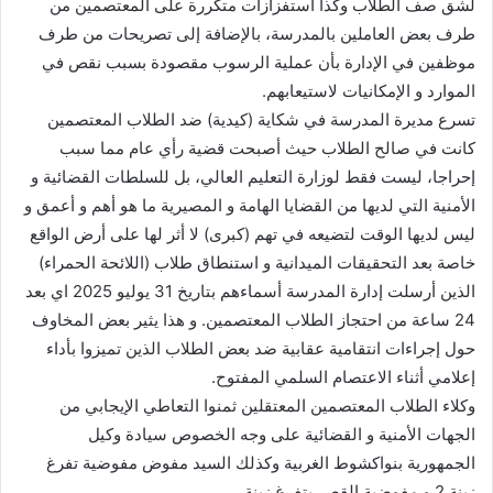
لشق صف الطلاب وكذا استفزازات متكررة على المعتصمين من
طرف بعض العاملين بالمدرسة، بالإضافة إلى تصريحات من طرف
موظفين في الإدارة بأن عملية الرسوب مقصودة بسبب نقص في
الموارد و الإمكانيات لاستيعابهم.
تسرع مديرة المدرسة في شكاية (كيدية) ضد الطلاب المعتصمين
كانت في صالح الطلاب حيث أصبحت قضية رأي عام مما سبب
إحراجا، ليست فقط لوزارة التعليم العالي، بل للسلطات القضائية و
الأمنية التي لديها من القضايا الهامة و المصيرية ما هو أهم و أعمق و
ليس لديها الوقت لتضيعه في تهم (كبرى) لا أثر لها على أرض الواقع
خاصة بعد التحقيقات الميدانية و استنطاق طلاب (اللائحة الحمراء)
الذين أرسلت إدارة المدرسة أسماءهم بتاريخ 31 يوليو 2025 اي بعد
24 ساعة من احتجاز الطلاب المعتصمين. و هذا يثير بعض المخاوف
حول إجراءات انتقامية عقابية ضد بعض الطلاب الذين تميزوا بأداء
إعلامي أثناء الاعتصام السلمي المفتوح.
وكلاء الطلاب المعتصمين المعتقلين ثمنوا التعاطي الإيجابي من
الجهات الأمنية و القضائية على وجه الخصوص سيادة وكيل
الجمهورية بنواكشوط الغربية وكذلك السيد مفوض مفوضية تفرغ
زينة 2 و مفوضية القصر بتفرغ زينة.