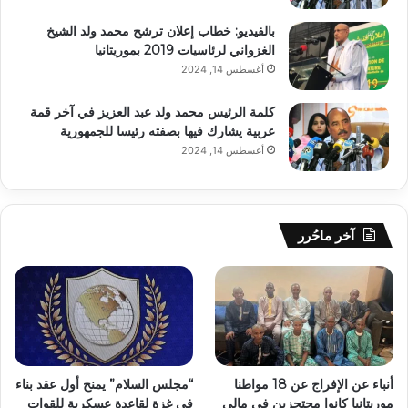
بالفيديو: خطاب إعلان ترشح محمد ولد الشيخ
الغزواني لرئاسيات 2019 بموريتانيا
أغسطس 14, 2024
كلمة الرئيس محمد ولد عبد العزيز في آخر قمة
عربية يشارك فيها بصفته رئيسا للجمهورية
أغسطس 14, 2024
آخر ماحُرر
أنباء عن الإفراج عن 18 مواطنا
“مجلس السلام” يمنح أول عقد بناء
موريتانيا كانوا محتجزين في مالي
في غزة لقاعدة عسكرية للقوات