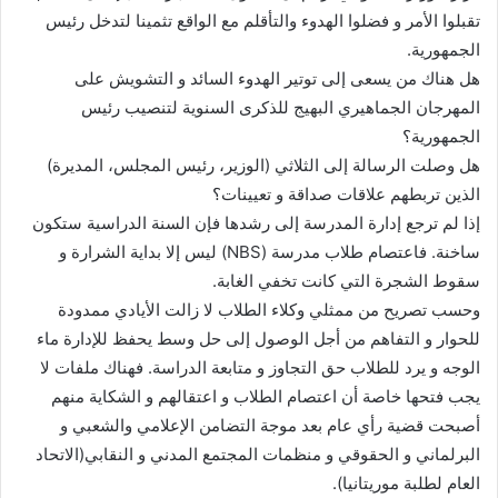
تقبلوا الأمر و فضلوا الهدوء والتأقلم مع الواقع تثمينا لتدخل رئيس
الجمهورية.
هل هناك من يسعى إلى توتير الهدوء السائد و التشويش على
المهرجان الجماهيري البهيج للذكرى السنوية لتنصيب رئيس
الجمهورية؟
هل وصلت الرسالة إلى الثلاثي (الوزير، رئيس المجلس، المديرة)
الذين تربطهم علاقات صداقة و تعيينات؟
إذا لم ترجع إدارة المدرسة إلى رشدها فإن السنة الدراسية ستكون
ساخنة. فاعتصام طلاب مدرسة (NBS) ليس إلا بداية الشرارة و
سقوط الشجرة التي كانت تخفي الغابة.
وحسب تصريح من ممثلي وكلاء الطلاب لا زالت الأيادي ممدودة
للحوار و التفاهم من أجل الوصول إلى حل وسط يحفظ للإدارة ماء
الوجه و يرد للطلاب حق التجاوز و متابعة الدراسة. فهناك ملفات لا
يجب فتحها خاصة أن اعتصام الطلاب و اعتقالهم و الشكاية منهم
أصبحت قضية رأي عام بعد موجة التضامن الإعلامي والشعبي و
البرلماني و الحقوقي و منظمات المجتمع المدني و النقابي(الاتحاد
العام لطلبة موريتانيا).