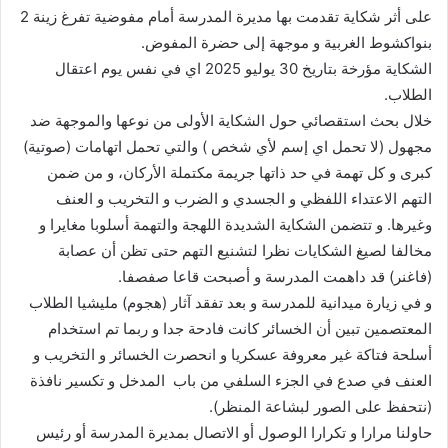
على أثر شكاية تقدمت بها مديرة المدرسة أمام مفوضية تفرغ زينة 2
بنواكشوط الغربية و موجهة إلى حضرة المفوض.
الشكاية مؤرخة بتاريخ 30 يوليو 2025 اي في نفس يوم اعتقال
الطلاب.
خلال بحث استقصائي حول الشكاية الأولى من نوعها والموجهة ضد
مجهول (لا تحمل اي إسم لأي شخص ) والتي تحمل اتهامات (صوتية)
كبرى و كل تهمة في حد ذاتها جريمة مكتملة الأركان، و من ضمن
التهم الاعتداء اللفظي و الجسدي و الضرب و التخريب و العنف
وغيرها. و تتضمن الشكاية الشديدة اللهجة والتهمة أسلوبا مغايرا و
مخالفا لصيغ الشكايات نظرا لتشنيع التهم حتى تظن أن عصابة
(فاغنر) قد داهمت المدرسة و أصبحت قاعا صفصفا.
و في زيارة ميدانية للمدرسة و بعد تفقد آثار (هجوم) مليشيا الطلاب
المعتصمين تبين أن الخسائر كانت فادحة جدا و ربما تم استخدام
أسلحة فتاكة غير معروفة عسكريا و انحصرت الخسائر و التخريب و
العنف في صدع في الجزء السلفي من باب المدخل و تكسير نافذة
(نتحفظ على الصور لبشاعة المنظر).
حاولنا مرارا و تكرارا الوصول أو الاتصال بمديرة المدرسة أو رئيس