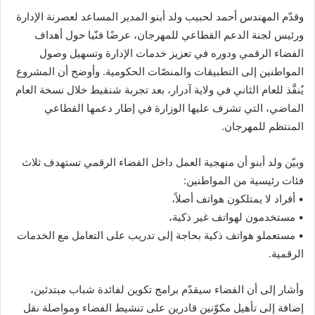
وقدّم المهندس أحمد لحبيب ولد أبنو المدير المساعد لعصرنة الإدارة
ورئيس لجنة الدعم القطاعي للمهرجان، عرضًا فنّيا حول أهداف
الفضاء الرقمي ودوره في تعزيز خدمات الإدارة وتسهيل وصول
المواطنين إلى التطبيقات والمنصّات الحكومية. وأوضح أن المشروع
يُنفَّذ للعام الثاني في ولاية آدرار، بعد تجربة شنقيط خلال نسخة العام
الماضي، التي تشرف عليها الوزارة في إطار دعمها القطاعي
المنتظم للمهرجان.
وبيّن ولد أبنو أن منهجية العمل داخل الفضاء الرقمي تستهدف ثلاث
فئات رئيسية من المواطنين:
• أفراد لا يمتلكون هواتف أصلاً،
• مستخدمون لهواتف غير ذكية،
• مستعملو هواتف ذكية بحاجة إلى تدريب على التعامل مع الخدمات
الرقمية.
وأشار إلى أن الفضاء سيقدّم برامج تكوين لفائدة شباب مبتدئين،
إضافة إلى تأهيل مكوّنين قادرين على تنشيط الفضاء ومواصلة نقل