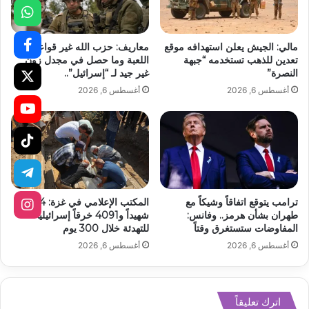
مالي: الجيش يعلن استهدافه موقع
معاريف: حزب الله غير قواعد
تعدين للذهب تستخدمه “جبهة
اللعبة وما حصل في مجدل زون
النصرة”
غير جيد لـ “إسرائيل”..
أغسطس 6, 2026
أغسطس 6, 2026
ترامب يتوقع اتفاقاً وشيكاً مع
المكتب الإعلامي في غزة: 1254
طهران بشأن هرمز.. وفانس:
شهيداً و4091 خرقاً إسرائيلياً
المفاوضات ستستغرق وقتاً
للتهدئة خلال 300 يوم
أغسطس 6, 2026
أغسطس 6, 2026
اترك تعليقاً