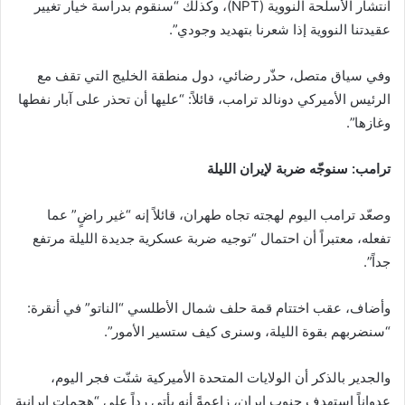
انتشار الأسلحة النووية (NPT)، وكذلك “سنقوم بدراسة خيار تغيير
عقيدتنا النووية إذا شعرنا بتهديد وجودي”.
وفي سياق متصل، حذّر رضائي، دول منطقة الخليج التي تقف مع
الرئيس الأميركي دونالد ترامب، قائلاً: “عليها أن تحذر على آبار نفطها
وغازها”.
ترامب: سنوجّه ضربة لإيران الليلة
وصعّد ترامب اليوم لهجته تجاه طهران، قائلاً إنه “غير راضٍ” عما
تفعله، معتبراً أن احتمال “توجيه ضربة عسكرية جديدة الليلة مرتفع
جداً”.
وأضاف، عقب اختتام قمة حلف شمال الأطلسي “الناتو” في أنقرة:
“سنضربهم بقوة الليلة، وسنرى كيف ستسير الأمور”.
والجدير بالذكر أن الولايات المتحدة الأميركية شنّت فجر اليوم،
عدواناً استهدف جنوب إيران، زاعمةً أنه يأتي رداً على “هجمات إيرانية