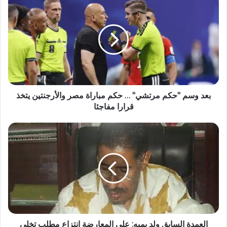
بعد وسم "حكم مرتشي" … حكم مباراة مصر والأرجنتين يتخذ
قرارا مفاجئا
العمدة السابق ولد بمبه: على المعارضة انتزاع مطلب تخلي