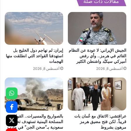
مقالات ذات صلة
الجيش الإيراني: لا عودة عن النظام
إيران: لم نهاجم دول الخليج بل
القائم في هرمز… وأي رفض
استهدفنا القواعد التي انطلقت منها
أميركي سيكبّد واشنطن الكثير
الهجمات
أغسطس 8, 2026
أغسطس 8, 2026
عراقتشي: الاتفاق مع عُمان بات
بالصواريخ والمسيرات… القوات
قريباً.. لكن فتح مضيق هرمز
المسلحة اليمنية تستهدف تحشدات
مرهون بشروط
سعودية بـ”صحن الجن” في مأرب