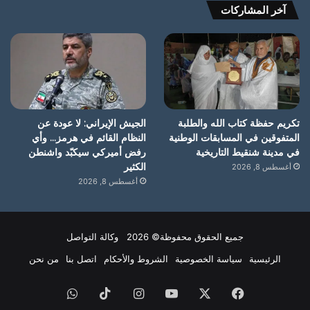
آخر المشاركات
تكريم حفظة كتاب الله والطلبة
الجيش الإيراني: لا عودة عن
المتفوقين في المسابقات الوطنية
النظام القائم في هرمز… وأي
في مدينة شنقيط التاريخية
رفض أميركي سيكبّد واشنطن
الكثير
أغسطس 8, 2026
أغسطس 8, 2026
جميع الحقوق محفوظة© 2026 وكالة التواصل
الرئيسية
سياسة الخصوصية
الشروط والأحكام
اتصل بنا
من نحن
فيسبوك
X
يوتيوب
انستقرام
‫TikTok
واتساب