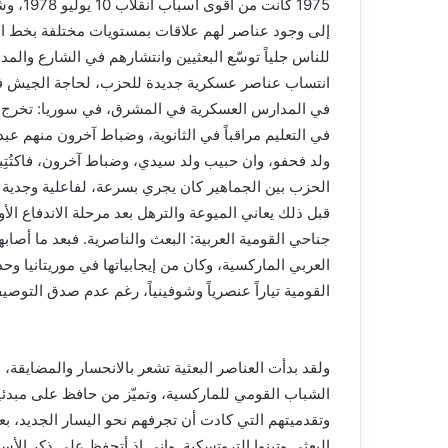
1975 كا
إلى وجود عناصر لهم علاقات بمستويات مختلفة بخط ال
للناس جلياً توسّع البعثيين وانتشارهم في الشارع وا
انتساب عناصر عسكرية جديدة للحزب، لحاجة الجيش ف
في المدارس العسكرية في المشرق، في سوريا: تخرج م
في التعليم مراقباً في الثانوية، وضباط آخرون منهم عب
ولد فحفو، وان حبيب ولد سيدي، وضباط آخرون، فاكتُتِبو
الحزب بين الجماهير كان يجري بسرعة، لفاعلية وجدية ب
قبل ذلك يعاني الميوعة والترهل بعد مرحلة الاندفاع الأو
العربي الماركسية، وكان من إيجابياتها في موريتانيا وح
القومية تياراً عنصرياً وشوفينياً، رغم عدم صدق التوصي
ولقد بدأت العناصر البعثية تشعر بالانحسار والمضايقة، و
الشباب القومي للماركسية، وتميّز من حافظ على مبدئيته
وتقدميتهم التي كادت أن تجرفهم نحو اليسار الجديد، بع
البعثي وتبنوا التروتسكية. وإني إذ أتحفظ على ذكر الأسم