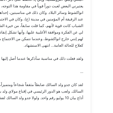
يعتبرني البعض لعبت دوراً قوياً في مقاومة هذا التوجه،
عند الرفيقة أم المؤمنين في مدينة (ج)، وكان في الاجت
الشباب كانت قوية لأنهم، كما قلت سابقاً، من خيرة الش
لي عن الفكرة وموافقة الأغلبية عليها، وأنها تشكل إنق
لهم إنني خارج انواكشوط، وعندما نتمكن من الاجتماع 
كعلاج للحالة العامة… انتهى الاستشهاد.
ولقد فعلت ذلك في مناسبة سأذكرها عندما أصل إليها ف
…
لقد كان جدو ولد السالك ضابطاً مثقفاً شجاعاً ومتميزا
السالك. ولعب هو الدور الرئيسي في إقناع مولاي ولد ب
أذاع بيان 10 يوليو رقم واحد. ولولا جدو ولد السالك لفشل – ربما – انقلاب 10 يوليو.