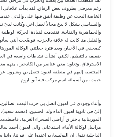
لقد انقطعت العلاقة بين بعضنا والحزب في مراحل مختلفة 
الخاصة البحث عن وظيفة أنفق فيها على والدتي عندما
والسياسي بشكل لا يدع مجالاً لعمل آخر، وكانت لديّ ت
والجماهيرية والنقابية. فتقدمت لقيادة الحركة الوطنية
والقليل منا كانت له علاقة بالحزب، فوضّحت أنني سأ
ضعيفة بالتنظيم، لكنني أنشأت نشاطات واسعة في العي
الاسترقاق، وتعاون معي عناصر من الكادحين، منهم معلم
المنتسبة إليهم في منطقة لعيون تتصل بي ويعبرون عن است
حييت، من أسمائه اسم مركب فيه آبو باروم.
وأثناء وجودي في لعيون اتصل بي حزب البعث اتصالين، 
الموريتانية باختراق أراضي الصحراء الغربية، فاصطدمت
مراسل لوكالة الأنباء، استدعاني والي لعيون أحمد سال
الداخلية تقول إن البوليساريو اعتدوا على قواتنا، وإننا