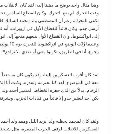
وقت التحرك لم يقع التحرك. وكان القطاع السادس تحت ق
تكفي للتحرك، رغم أن المصطفى ولد محمد السالك قائد
أرسل جدو، وكان قائداً للقطاع الأول في ازويرات، أن
إلى انواكشوط، وأن القطاع الأول يتبعهم متجهاً إلى انو
وعندما رُ
رجوع، أنا في الطريق، تكونوا معي أو ضدي، لا تراجع!!!
لقد كان أقرب العسكريين إلينا، وقد يكون كان مستعداً 
معه في الموضوع. لقد كنا نحترمه ونقدره، وكنت أنا ال
الرخام، بدلاً من الذي حفره الخطاط المتميز أحمد ولد
يكن أحد ليعتبر جدو إلا قائداً من قيادات الحزب، ويشرفنا
ولقد كان لمحمد يحظيه ولد ابريد الليل وممد ولد أحمد
العسكريين للانقلاب لوقف الحرب المدمرة، مثل شيخنا و