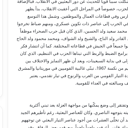
نت من أقوى أسباب انقلاب 10 يوليو 1978، وشكّلت سبباً قوياً للحديث عن دور البعثيين في الانقلاب. فبالإضافة
حزب، خصوصاً في المراحل التي أعقبت الانقلاب، بدأ يظهر
لمدارس وفي قطاعات العمال والموظفين. وشمل هذا التوسع
ي الحرب إلى عناصر ذات تكوين عسكري، ومنهم ضباط تخرجوا
حمد سعيد ولد الحسين، الذي كان قبل حرب الصحراء موظفاً
د القادر ولد الناج، والشيخ ولد الشواف، ومحمد محمود ولد الحاج
ا جميعاً في الجيش في قطاعاته المختلفة. كما أن انتشار فكر
رامج الضبط والربط التي تبناها الحزب في التنظيم، الذي كان
لى في بداية السبعينات، وبعد أن ظهر التمايز والاختلاف بين
جناحي القومية العربية: البعث والناصرية. فبعد ما أصابهم من نكسة 1967، تبنّى غالبية القوميين في موريتانيا والمشرق
دة التيار القومي من العرب والزنوج في تيار تقدمي، يعتبر
ف ومبالغته في العداء للقومية.
تفتقر إلى وضع يمكّنها من مواجهة العزلة بعد تبني أكثرية
 بتوجهه الناصري. وكان للعناصر البعثية، رغم تأطيرهم الجيد
د أن تخلّى العشرات من أجود عناصر التيار البعثي عن توجههم
اء، فإنني أعرفهم واحداً واحداً، ويعرفهم بعض الرفاق. وقد