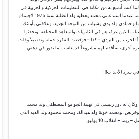
 لما كنت أتمتع به من مكانة في التنظيمات الحركية والحزبية في
انواكشوط وسائر البلاد. وكان ذلك في مناسبتين، إحداهما عندما استدعاني محمد يحظيه ولد الطلبة سنة 1975 لاجتماع
ماع حمادي ولد بدي وشباب من التوجه الجديد. وعلاقتي بأولئك
باب الذين عرفناهم في الثانويات والمعاهد المختلفة. وتحدثوا
اذاً للحزب من التردي – كذا – فرفضت الفكرة جملة وتفصيلاً وقلت
مرة أخرى، سأقدم لهم مشروعاً قد يناسب ما يدور في ذهني
ي سرد الأحداث!!!
ً، وكان له دور رئيسي في تهيئة الجو مع المصطفى ولد محمد
وخربص، ومحمد خونة ولد هيدالة، ومحمد محمود ولد الديه الذي