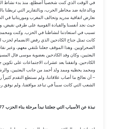
في الوقت الذي كنت شخصياً أضطلع، منذ بدء نشاط الحزب،
وبالدعاية ضد مخاطر الحرب، وبالتقارير التي تربطنا بال
نعارض اتفاقية مدريد وتحالف المغرب وموريتانيا في ال
حيث نجد أنفسنا والقيادة القومية على طرفي نقيض، وت
تسبب في استعادتنا لنشاطنا في الحزب. وكنت ومحمد ي
كانت تمثل جناح الكادحين الذي رفض الانضمام لحزب 
الصحراويين. وهذا الموقف جعلنا نلتقي معهم، وعبر ن
البعثيين، وكان وفد الكادحين بعضوية موسى فال المسؤ
الكادحين. واتفقنا بعد عشرات الاجتماعات على تكوين جبهة
ومحمد يحظيه وممد ولد أحمد من جانب البعثيين، والرشي
– أن نعالج ما أصاب علاقاتنا، ولم نستطع التقدم كثيراً ر
الشعب التي كانت سبباً في تباعد مواقفنا، ولم نوفق رغم 
نبذة عن الأسباب التي جعلتنا نبدأ مرحلة بناء الحزب 1977…