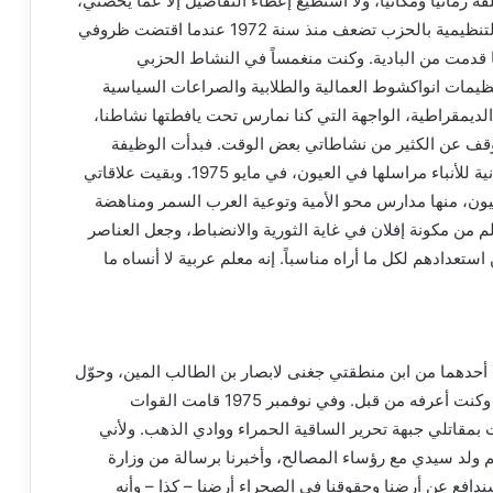
زمانياً ومكانياً، ولا أستطيع إعطاء التفاصيل إلا عمّا يخصني،
رغم معرفتي بظروف بعض الرفاق. لقد بدأت علاقاتي التنظيمية بالحزب تضعف منذ سنة 1972 عندما اقتضت ظروفي
 قدمت من البادية. وكنت منغمساً في النشاط الحزبي
نظيمات انواكشوط العمالية والطلابية والصراعات السياسية
 الديمقراطية، الواجهة التي كنا نمارس تحت يافطتها نشاطنا،
توقف عن الكثير من نشاطاتي بعض الوقت. فبدأت الوظيفة
كصحفي في الأخبار، وبعد فترة جعلتني الوكالة الموريتانية للأنباء مراسلها في العيون، في مايو 1975. وبقيت علاقاتي
ون، منها مدارس محو الأمية وتوعية العرب السمر ومناهضة
 من مكونة إفلان في غاية الثورية والانضباط، وجعل العناصر
عدادهم لكل ما أراه مناسباً. إنه معلم عربية لا أنساه ما
أحدهما من ابن منطقتي جغنى لابصار بن الطالب المين، وحوّل
إليّ في ثانوية لعيون الداه ولد الحسين، (محمد سعيد)، وكنت أعرفه من قبل. وفي نوفمبر 1975 قامت القوات
 بمقاتلي جبهة تحرير الساقية الحمراء ووادي الذهب. ولأني
م ولد سيدي مع رؤساء المصالح، وأخبرنا برسالة من وزارة
 سندافع عن أرضنا وحقوقنا في الصحراء أرضنا – كذا – وأنه