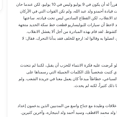
وهذا مثال واحد يوضح ما ذهبنا إليه: لقد كان الانقلاب مقرراً له أن يكون في 9 يوليو وليس في 10 يوليو، لكن عندما حان
يادة أحمدو ولد عبد الله، ولم تكن القوات التي في الأركان
 الانقلاب، لكن القطاع السادس ليس تحت قيادته. ساعتها
ه قد لاحظ أن سيارات للبوليساريو قطعت خط سكة الحديد متجهة
اكشوط. لقد قام بهذه المبادرة من أجل ألا يفشل الانقلاب.
تّب الوضع في انواكشوط للتحرك يوم 10 يوليو، اتصلوا به وقالوا له: ارجع للخلف فقد بدأنا التحرك، فقال: لا
لو عُرضت عليه فكرة الانتماء للحزب أن يقبل، لكننا لم نتحدث
ذي كتبت شخصياً تلك الكلمات الجميلة التي رسمناها على
 السباعي، خطاطاً مبدعاً كان يعمل معنا في جريدة الشعب. ولم
 ذلك كثيراً، لكنه لم يحدث.
 علاقات وطيدة مع جناح واسع من المدنيين الذين يدعمون إعداد
لد محمد الاقظف، وسيد أحمد ولد ابنيجاره، وآخرين كثيرين.