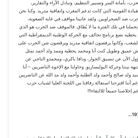
 بأمانة السر وتسيير التنظيم، وتبادل الآراء والتقارير،
قيادة القومية التي كانت تدعم المغرب واتفاقية مدريد. وكنا نحن
حرب ضد الصحراويين. ولقد عانينا مواقف في غاية الصعوبة،
حملنا في تلك الفترة ما لا يُطاق. فالموقف ضد الحرب هو الذي
حظيه نضع برنامج تحالف مع الحركة الوطنية الديمقراطية التي
الشعب، وكانوا يرفضون اتفاقية مدريد ويرفضون شن الحرب على
قاش عميق وطويل كنت أنا ومحمد يحظيه وممد ولد أحمد نمثل
ول الآن عن تنسيق الحوار، ودافا باكري، ومحمدو الناجي عن
 بيننا وحركة البوليساريو. وحاولنا مع الإخوة الناصريين – أنا
د ولد صالح وأحمد ولد الطلبة وأحمد ولد مد الله عن الناصريين
غم أننا اقترحنا استقالة رفاقنا من اللجنة العليا لشباب حزب
إخلاصنا جميعاً للالتقاء!!!