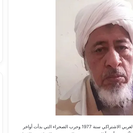
إن العلاقة القوية بين مرحلة استئناف بناء حزب البعث العربي الاشتراكي سنة 1977 وحرب الصحراء التي بدأت أواخر