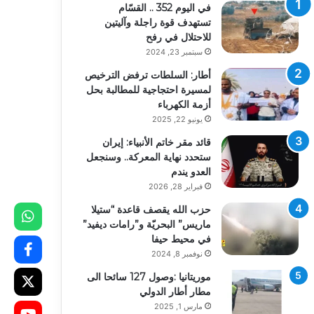
في اليوم 352 .. القسّام
تستهدف قوة راجلة وآليتين
للاحتلال في رفح
سبتمبر 23, 2024
أطار: السلطات ترفض الترخيص
لمسيرة احتجاجية للمطالبة بحل
أزمة الكهرباء
يونيو 22, 2025
قائد مقر خاتم الأنبياء: إيران
ستحدد نهاية المعركة.. وسنجعل
العدو يندم
فبراير 28, 2026
حزب الله يقصف قاعدة “ستيلا
ماريس” البحريّة و”رامات ديفيد”
في محيط حيفا
نوفمبر 8, 2024
موريتانيا :وصول 127 سائحا الى
مطار أطار الدولي
مارس 1, 2025